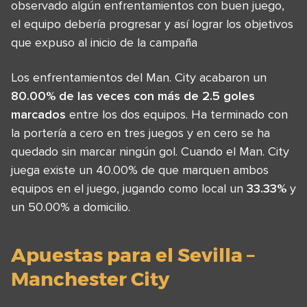
observado algún enfrentamientos con buen juego,
el equipo debería progresar y así lograr los objetivos
que expuso al inicio de la campaña
Los enfrentamientos del Man. City acabaron un
80.00% de las veces con más de 2.5 goles
marcados
entre los dos equipos. Ha terminado con
la portería a cero en tres juegos y en cero se ha
quedado sin marcar ningún gol. Cuando el Man. City
juega existe un 40.00% de que marquen ambos
equipos en el juego, jugando como local un
33.33%
y
un 50.00% a domicilio.
Apuestas para el Sevilla –
Manchester City