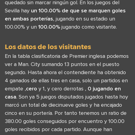
quedado sin marcar ningún gol. En los juegos del
Sevilla hay
un 100.00% de que se marquen goles
en ambas porterías
, jugando en su estadio un
100.00% y un
100.00%
jugando como visitante.
Los datos de los visitantes
En la tabla clasificatoria de Premier inglesa podemos
ver a Man. City sumando 13 puntos en el puesto
segundo. Hasta ahora el contendiente ha obtenido
4 ganados de ellas tres en casa, solo un partidos en
empate ,
cero
y 1, y cero derrotas ,
0 jugando en
casa
. Son ya 5 juegos disputados jugados hasta hoy
marcó un total de diecinueve goles y ha encajado
cinco en su portería. Por tanto tenemos un ratio de
380.00 goles conseguidos por encuentro y 100.00
goles recibidos por cada partido. Aunque han