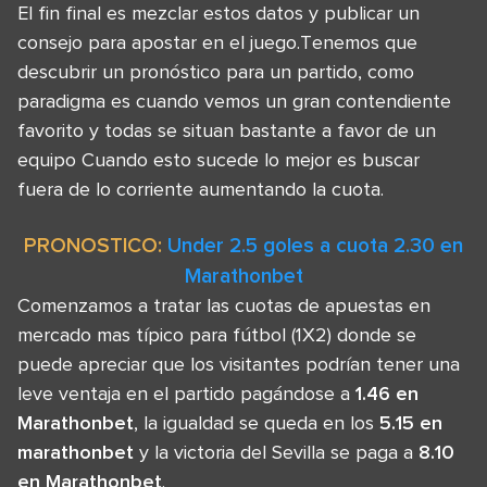
El fin final es mezclar estos datos y publicar un
consejo para apostar en el juego.Tenemos que
descubrir un pronóstico para un partido, como
paradigma es cuando vemos un gran contendiente
favorito y todas se situan bastante a favor de un
equipo Cuando esto sucede lo mejor es buscar
fuera de lo corriente aumentando la cuota.
PRONOSTICO:
Under 2.5 goles a cuota 2.30 en
Marathonbet
Comenzamos a tratar las cuotas de apuestas en
mercado mas típico para fútbol (1X2) donde se
puede apreciar que los visitantes podrían tener una
leve ventaja en el partido pagándose a
1.46 en
Marathonbet
, la igualdad se queda en los
5.15 en
marathonbet
y la victoria del Sevilla se paga a
8.10
en Marathonbet
.