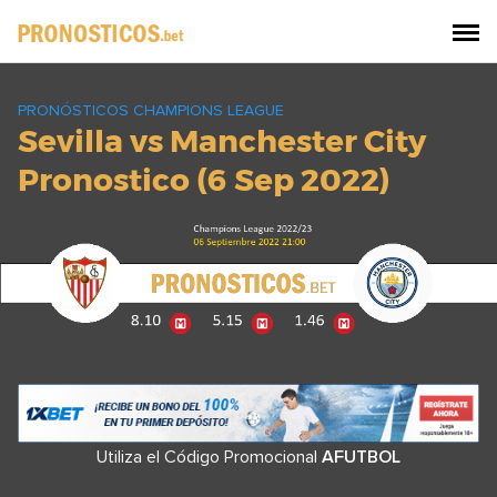
S
a
l
t
PRONÓSTICOS CHAMPIONS LEAGUE
a
Sevilla vs Manchester City
r
Pronostico (6 Sep 2022)
a
l
c
o
n
t
e
n
i
d
o
Utiliza el Código Promocional
AFUTBOL