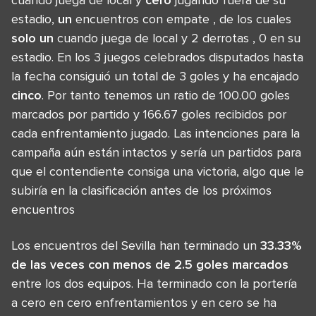
estadio,
un
encuentros con empate , de los cuales
solo un
cuando juega de local y 2 derrotas , 0 en su
estadio. En los 3 juegos celebrados disputados hasta
la fecha consiguió un total de 3 goles y ha encajado
cinco
. Por tanto tenemos un ratio de 100.00 goles
marcados por partido y 166.67 goles recibidos por
cada enfrentamiento jugado. Las intenciones para la
campaña aún están intactos y sería un partidos para
que el contendiente consiga una victoria, algo que le
subiría en la clasificación antes de los próximos
encuentros
Los encuentros del Sevilla han terminado un
33.33%
de las veces con menos de 2.5 goles marcados
entre los dos equipos. Ha terminado con la portería
a cero en cero enfrentamientos y en cero se ha