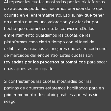
Al repasar las cuotas mostradas por las plataformas
de apuestas podemos hacernos una idea de lo que
ocurrirá en el enfrentamiento. Eso si, hay que tener
en cuenta que es una valoración y evitar dar por
hecho que ocurrirá con total convicción.De los
enfrentamiento guardamos las cuotas de las
plataformas cada cierto tiempo con el ideal de
exhibir a los usuarios las mejores cuotas en cada uno
de mercados del encuentro. Estas cuotas son
revisadas por los procesos automáticos
para sacar
unas apuestas anticipados.
Si contrastamos las cuotas mostradas por las
paginas de apuestas estaremos habilitados para en
primer momento descubrir posibles apuestas sin
riesgo.