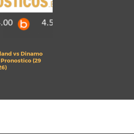
lland vs Dinamo
Pronostico (29
26)