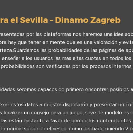
a el Sevilla – Dinamo Zagreb
 presentadas por las plataformas nos haremos una idea so
pre hay que tener en mente que es una valoración y evit
rteza.Guardamos las probabilidades de las páginas de ap
enseñar a los usuarios las mas altas cuotas en todos los
probabilidades son verificadas por los procesos internos
lidades seremos capaces de primero encontrar posibles
a
anexar estos datos a nuestra disposición y presentar un co
 localizar un consejo para un juego, sirve de modelo es
 y las están bastante a favor de uno de los contendiente
e lo normal subiendo el riesgo, como dechado uniendo 2