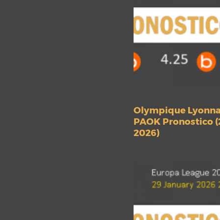
Olympique Lyonna
PAOK Pronostico (
2026)