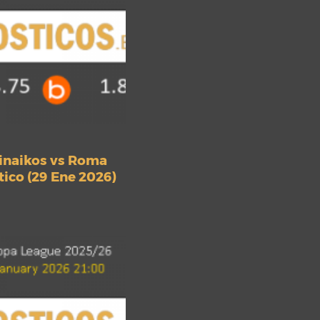
inaikos vs Roma
ico (29 Ene 2026)