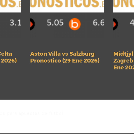
Celta
Aston Villa vs Salzburg
Midtjy
 2026)
Pronostico (29 Ene 2026)
Zagreb 
Ene 20
os para apuestas de fútbol