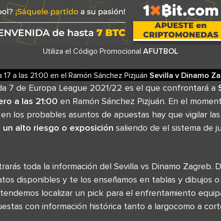
Utiliza el Código Promocional
AFUTBOL
a 17
a las
21:00
en el
Ramón Sánchez Pizjuán
Sevilla
v
Dinamo Za
da 7 de Europa League 2021/22 es el que confrontará a
ro a las 21:00
en Ramón Sánchez Pizjuán. En el momen
 en los probables asuntos de apuestas hay que vigilar la
 un alto riesgo o exposición
saliendo de el sistema de j
rarás toda la información del Sevilla vs Dinamo Zagreb. 
datos disponibles y te los enseñamos en tablas y dibujos 
tendemos localizar un pick para el enfrentamiento equip
estas con información histórica tanto a largocomo a cort