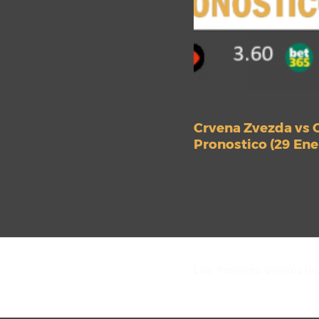
Crvena Zvezda vs 
Pronostico (29 Ene
Los mejores pronóstic