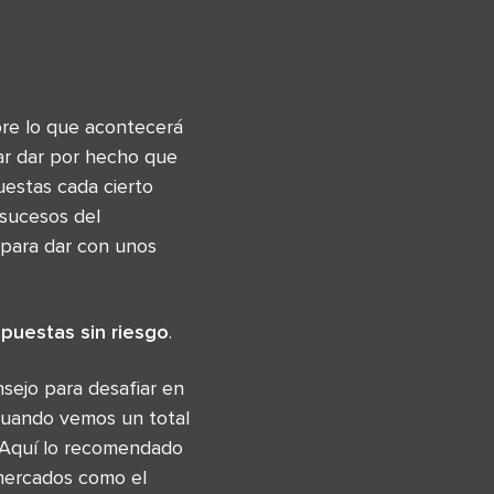
bre lo que acontecerá
ar dar por hecho que
uestas cada cierto
 sucesos del
 para dar con unos
puestas sin riesgo
.
nsejo para desafiar en
 cuando vemos un total
s Aquí lo recomendado
 mercados como el