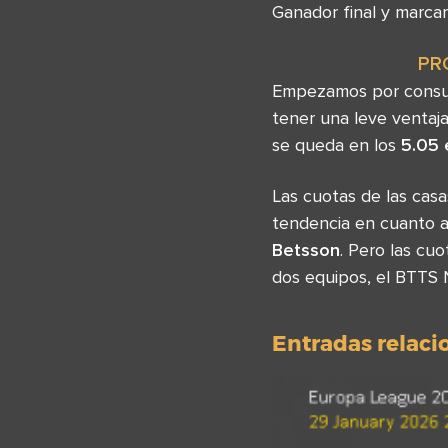
Ganador final y marca
PR
Empezamos por consult
tener una leve ventaj
se queda en los
5.05 
Las cuotas de las cas
tendencia en cuanto al
Betsson
. Pero las cu
dos equipos, el BTTS
Entradas relac