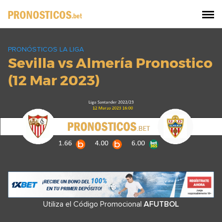
S
a
l
t
PRONÓSTICOS LA LIGA
a
Sevilla vs Almería Pronostico
r
(12 Mar 2023)
a
l
c
o
n
t
e
n
i
d
o
Utiliza el Código Promocional
AFUTBOL