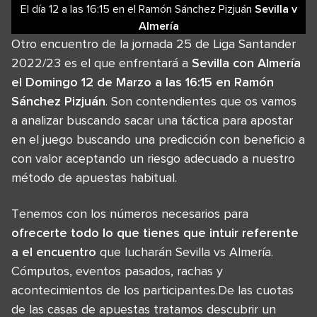
El día 12
a las
16:15
en el
Ramón Sánchez Pizjuán
Sevilla
v
Almería
Otro encuentro de la jornada 25 de Liga Santander
2022/23 es el que enfrentará a
Sevilla con Almería
el Domingo 12 de Marzo a las 16:15 en Ramón
Sánchez Pizjuán
. Son contendientes que os vamos
a analizar buscando sacar una táctica para apostar
en el juego buscando una predicción con beneficio a
con valor aceptando un riesgo adecuado a nuestro
método de apuestas habitual.
Tenemos con los números necesarios para
ofrecerte todo lo que tienes que intuir referente
a el encuentro
que lucharán Sevilla vs Almería.
Cómputos, eventos pasados, rachas y
acontecimientos de los participantes.De las cuotas
de las casas de apuestas tratamos descubrir un