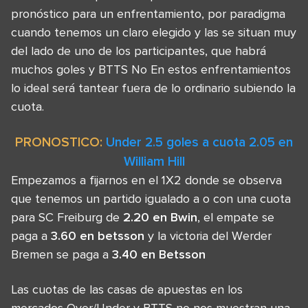
pronóstico para un enfrentamiento, por paradigma
cuando tenemos un claro elegido y las se situan muy
del lado de uno de los participantes, que habrá
muchos goles y BTTS No En estos enfrentamientos
lo ideal será tantear fuera de lo ordinario subiendo la
cuota.
PRONOSTICO:
Under 2.5 goles a cuota 2.05 en
William Hill
Empezamos a fijarnos en el 1X2 donde se observa
que tenemos un partido igualado a o con una cuota
para SC Freiburg de
2.20 en Bwin
, el empate se
paga a
3.60 en betsson
y la victoria del Werder
Bremen se paga a
3.40 en Betsson
Las cuotas de las casas de apuestas en los
mercados Over/Under y BTTS no nos muestran una