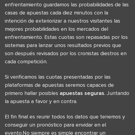
enfrentamiento guardamos las probabilidades de las
casas de apuestas cada diez minutos con la
intención de exteriorizar a nuestros visitantes las
mejores probabilidades en los mercados del
enfrentamiento. Estas cuotas son repasadas por los
sistemas para lanzar unos resultados previos que
son después revisados por los cronistas diestros en
cada competición.
Si verificamos las cuotas presentadas por las
plataformas de apuestas seremos capaces de
primero hallar posibles
apuestas seguras
. Juntando
la apuesta a favor y en contra.
El fin final es reunir todos los datos que tenemos y
conseguir un pronóstico para envidar en el
evento.No siempre es simple encontrar un