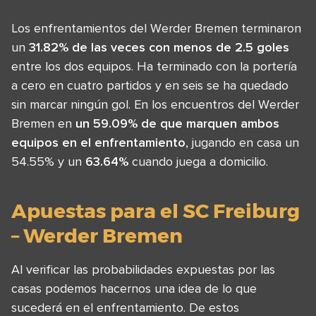
Los enfrentamientos del Werder Bremen terminaron
un
31.82% de las veces con menos de 2.5 goles
entre los dos equipos. Ha terminado con la portería
a cero en cuatro partidos y en seis se ha quedado
sin marcar ningún gol. En los encuentros del Werder
Bremen en
un 59.09% de que marquen ambos
equipos en el enfrentamiento
, jugando en casa un
54.55% y un
63.64%
cuando juega a domicilio.
Apuestas para el SC Freiburg
– Werder Bremen
Al verificar las probabilidades expuestas por las
casas podemos hacernos una idea de lo que
sucederá en el enfrentamiento. De estos