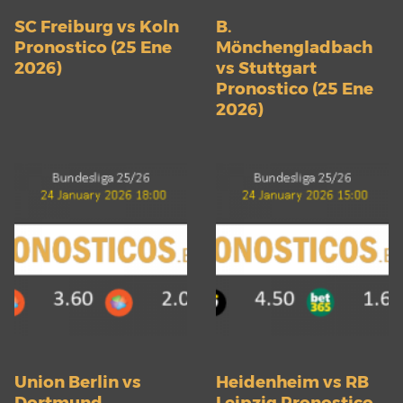
SC Freiburg vs Koln
B.
Pronostico (25 Ene
Mönchengladbach
2026)
vs Stuttgart
Pronostico (25 Ene
2026)
Union Berlin vs
Heidenheim vs RB
Dortmund
Leipzig Pronostico