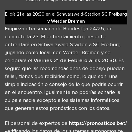
El día 21
a las
20:30
en el
Schwarzwald-Stadion
SC Freiburg
v
Werder Bremen
Empieza otra semana de Bundesliga 24/25, en
concreto la 23. El enfrentamiento presente
enfrentará en Schwarzwald-Stadion a SC Freiburg
,jugando como local, con Werder Bremen y se
celebrará el
Viernes 21 de Febrero a las 20:30
. Es
seguro que las recomendaciones de debajo pueden
fallar, tienes que recibirlos como, lo que son, una
simple indicación o consejo de lo que podría ocurrir
en el encuentro. Igualmente no podrías echarle la
culpa a nadie excepto a los sistemas informáticos
que generan estos pronósticos con los datos.
El personal de expertos de
https://pronosticos.bet/
verificando los datos de los sistemas autónomos te