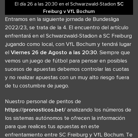
El día 26
a las
20:30
en el
Schwarzwald-Stadion
SC
Freiburg
v
VfL Bochum
Entramos en la siguiente jornada de Bundesliga
2022/23, se trata de la 4. El encuentro del artículo
enfrentará en el Schwarzwald-Stadion a SC Freiburg
,jugando como local, con VfL Bochum y tendrá lugar
el
Viernes 26 de Agosto a las 20:30
. Siempre que
vemos un juego de fútbol para pensar en posibles
sucesos de apuestas debemos controlar las cuotas
y no realizar apuestas con un muy alto riesgo fuera
de tu costumbre de juego.
Nuestro personal de peritos de
https://pronosticos.bet/
analizando los números de
los sistemas autónomos te ofrecen la información
para que realices tus apuestas en este
enfrentamiento entre SC Freiburg y VfL Bochum. Te