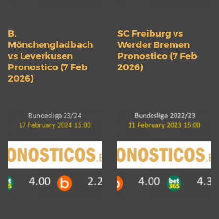
B.
SC Freiburg vs
Mönchengladbach
Werder Bremen
vs Leverkusen
Pronostico (7 Feb
Pronostico (7 Feb
2026)
2026)