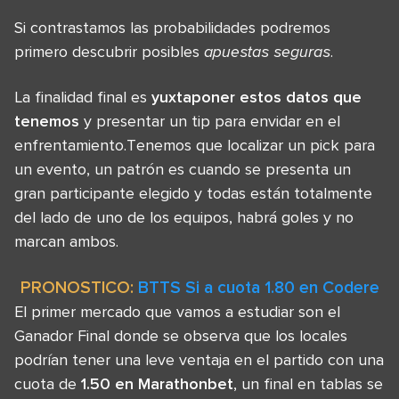
Si contrastamos las probabilidades podremos
primero descubrir posibles
apuestas seguras
.
La finalidad final es
yuxtaponer estos datos que
tenemos
y presentar un tip para envidar en el
enfrentamiento.Tenemos que localizar un pick para
un evento, un patrón es cuando se presenta un
gran participante elegido y todas están totalmente
del lado de uno de los equipos, habrá goles y no
marcan ambos.
PRONOSTICO:
BTTS Si a cuota 1.80 en Codere
El primer mercado que vamos a estudiar son el
Ganador Final donde se observa que los locales
podrían tener una leve ventaja en el partido con una
cuota de
1.50 en Marathonbet
, un final en tablas se