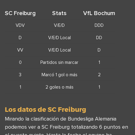
SC Freiburg
Stats
VfL Bochum
VDV
V/E/D
DDD
D
V/E/D Local
DD
VV
V/E/D Local
D
0
Partidos sin marcar
1
3
Marcó 1 gol o más
2
1
2 goles o más
1
Los datos de SC Freiburg
Mirando la clasificación de Bundesliga Alemania
podemos ver a SC Freiburg totalizando 6 puntos en
el puesto quinto. Hasta la fecha el equipo ha