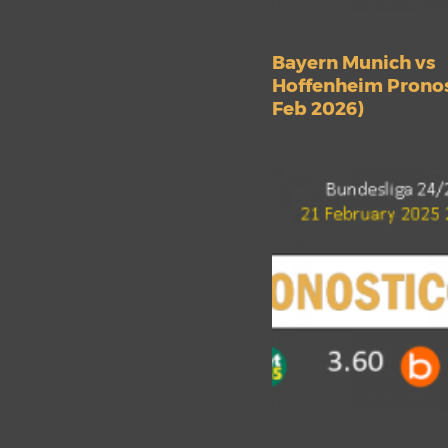
Bayern Munich vs
Hoffenheim Pronos
Feb 2026)