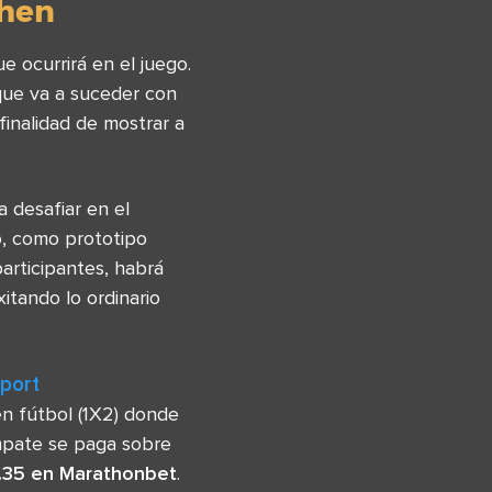
chen
e ocurrirá en el juego.
que va a suceder con
inalidad de mostrar a
 desafiar en el
o, como prototipo
articipantes, habrá
tando lo ordinario
port
n fútbol (1X2) donde
mpate se paga sobre
1.35 en Marathonbet
.