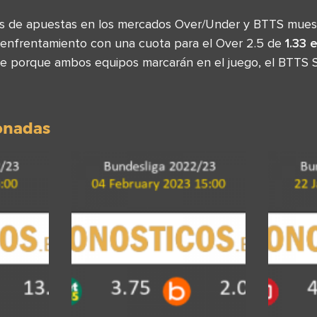
as de apuestas en los mercados Over/Under y BTTS muest
 enfrentamiento con una cuota para el Over 2.5 de
1.33 
e porque ambos equipos marcarán en el juego, el BTTS S
ionadas