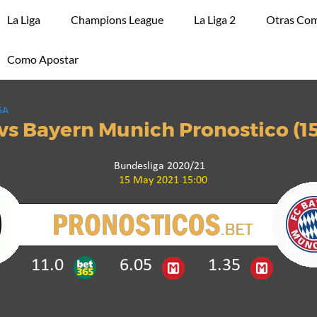
La Liga
Champions League
La Liga 2
Otras Com
Como Apostar
GA
vs Bayern Munich Pronostico (1