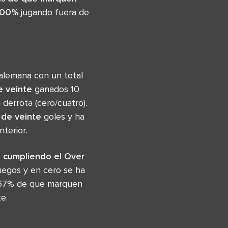
.00%
jugando fuera de
 alemana con un total
 veinte
ganados 10
derrota (cero/cuatro).
de veinte
goles y ha
terior.
 cumpliendo el Over
juegos y en cero se ha
6.67% de que marquen
e.