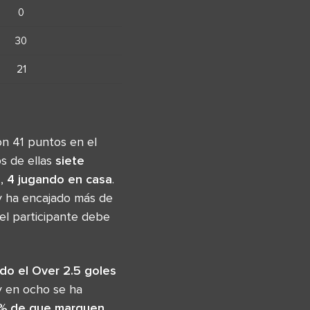
0
30
21
on 41 puntos en el
s de ellas
siete
,
4 jugando en casa
.
y ha encajado más de
 el participante debe
do el Over 2.5 goles
y en ocho se ha
% de que marquen