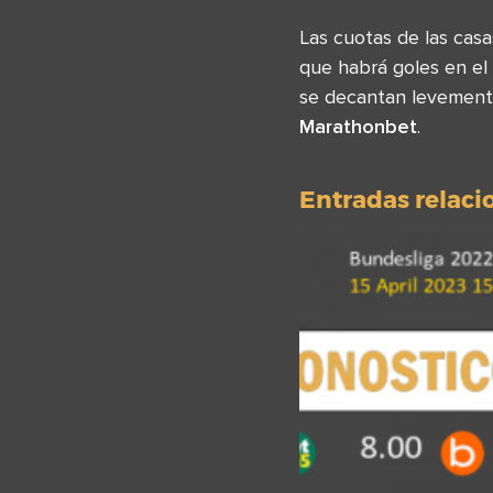
Las cuotas de las cas
que habrá goles en el
se decantan levement
Marathonbet
.
Entradas relac