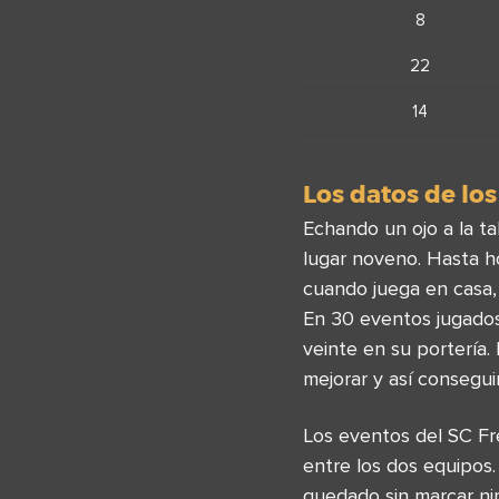
8
22
14
Los datos de los
Echando un ojo a la t
lugar noveno. Hasta h
cuando juega en casa,
En 30 eventos jugados
veinte en su portería.
mejorar y así consegui
Los eventos del SC F
entre los dos equipos.
quedado sin marcar ni