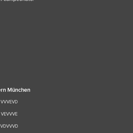
ern München
VVVEVD
VEVVVE
VDVVVD