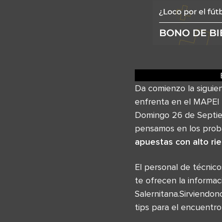
Da comienzo la siguien
enfrenta en el MAPEI
Domingo 26 de Septiem
pensamos en los prob
apuestas con alto ri
El personal de técnico
te ofrecen la informa
Salernitana.Sirviendon
tips para el encuentro