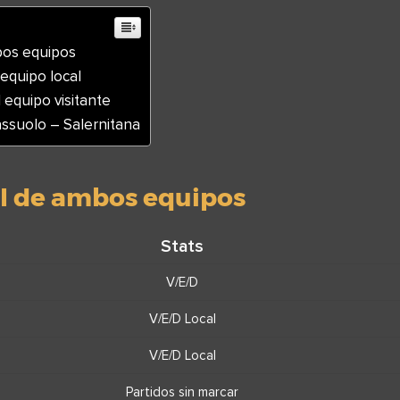
bos equipos
 equipo local
l equipo visitante
assuolo – Salernitana
l de ambos equipos
Stats
V/E/D
V/E/D Local
V/E/D Local
Partidos sin marcar