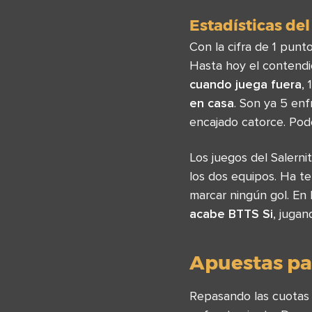
Estadísticas del
Con la cifra de 1 punto
Hasta hoy el contend
cuando juega fuera
,
en casa
. Son ya 5 en
encajado catorce. Pode
Los juegos del Salern
los dos equipos. Ha te
marcar ningún gol. En 
acabe BTTS Si
, juga
Apuestas par
Repasando las cuotas 