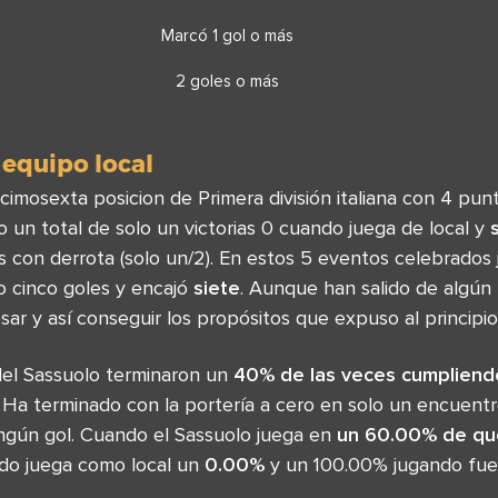
Marcó 1 gol o más
2 goles o más
 equipo local
cimosexta posicion de Primera división italiana con 4 punt
o un total de solo un victorias 0 cuando juega de local y
es con derrota (solo un/2). En estos 5 eventos celebrados 
 cinco goles y encajó
siete
. Aunque han salido de algún 
ar y así conseguir los propósitos que expuso al principi
del Sassuolo terminaron un
40% de las veces cumpliendo
 Ha terminado con la portería a cero en solo un encuentr
ngún gol. Cuando el Sassuolo juega en
un 60.00% de qu
ndo juega como local un
0.00%
y un 100.00% jugando fue