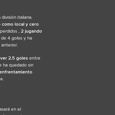
ivisión italiana.
 como local y cero
perdidos ,
2 jugando
 de 4 goles y ha
anterior.
ver 2.5 goles
entre
se ha quedado sin
enfrentamiento
e.
sará en el