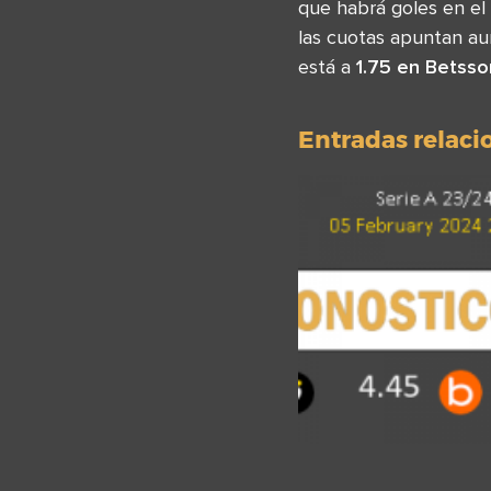
que habrá goles en el
las cuotas apuntan a
está a
1.75 en Betsso
Entradas relac