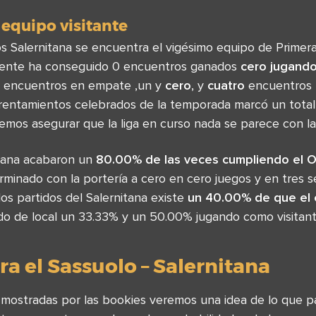
 equipo visitante
s Salernitana se encuentra el vigésimo equipo de Primera d
iente ha conseguido 0 encuentros ganados
cero
jugando
 1 encuentros en empate ,un y
cero
, y
cuatro
encuentros 
frentamientos celebrados de la temporada marcó un total
mos asegurar que la liga en curso nada se parece con la 
itana acabaron un
80.00% de las veces cumpliendo el O
rminado con la portería a cero en cero juegos y en tres 
los partidos del Salernitana existe
un 40.00% de que el 
ndo de local un 33.33% y un 50.00% jugando como visitant
a el Sassuolo – Salernitana
mostradas por las bookies veremos una idea de lo que pa