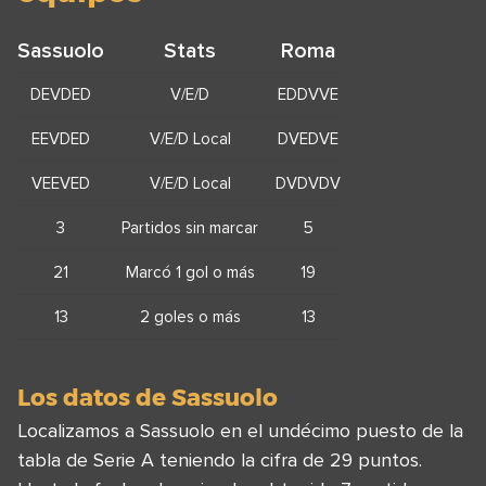
Sassuolo
Stats
Roma
DEVDED
V/E/D
EDDVVE
EEVDED
V/E/D Local
DVEDVE
VEEVED
V/E/D Local
DVDVDV
3
Partidos sin marcar
5
21
Marcó 1 gol o más
19
13
2 goles o más
13
Los datos de Sassuolo
Localizamos a Sassuolo en el undécimo puesto de la
tabla de Serie A teniendo la cifra de 29 puntos.