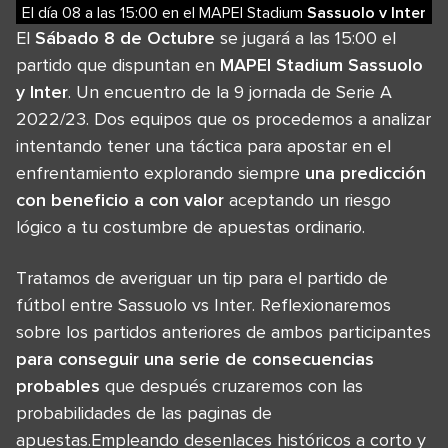
El día 08
a las
15:00
en el
MAPEI Stadium
Sassuolo
v
Inter
El
Sábado 8 de Octubre
se jugará a las 15:00 el
partido que dispuntan en
MAPEI Stadium Sassuolo
y Inter
. Un encuentro de la 9 jornada de Serie A
2022/23. Dos equipos que os procedemos a analizar
intentando tener una táctica para apostar en el
enfrentamiento explorando siempre
una predicción
con beneficio a con valor
aceptando un riesgo
lógico a tu costumbre de apuestas ordinario.
Tratamos de averiguar un tip para el partido de
fútbol entre Sassuolo vs Inter. Reflexionaremos
sobre los partidos anteriores de ambos participantes
para conseguir una serie de consecuencias
probables
que después cruzaremos con las
probabilidades de las paginas de
apuestas.Empleando desenlaces históricos a corto y