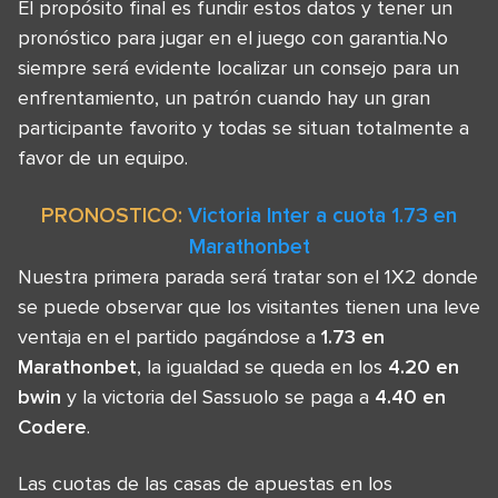
El propósito final es fundir estos datos y tener un
pronóstico para jugar en el juego con garantia.No
siempre será evidente localizar un consejo para un
enfrentamiento, un patrón cuando hay un gran
participante favorito y todas se situan totalmente a
favor de un equipo.
PRONOSTICO:
Victoria Inter a cuota 1.73 en
Marathonbet
Nuestra primera parada será tratar son el 1X2 donde
se puede observar que los visitantes tienen una leve
ventaja en el partido pagándose a
1.73 en
Marathonbet
, la igualdad se queda en los
4.20 en
bwin
y la victoria del Sassuolo se paga a
4.40 en
Codere
.
Las cuotas de las casas de apuestas en los