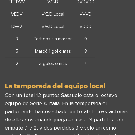
EEEDVV
V/E/D
DVDVDD
VEDV
V/E/D Local
VVVD
DEEV
V/E/D Local
VDDD
3
Partidos sin marcar
0
5
Marcó 1 gol o más
8
2
2 goles o más
4
La temporada del equipo local
Con un total 12 puntos Sassuolo está el octavo
equipo de Serie A Italia. En la temporada el
participante ha cosechado un total de
tres
victorias
de ellas
dos
cuando juega en casa, 3 partidos con
empate ,1 y 2, y dos perdidos ,1 y solo un como