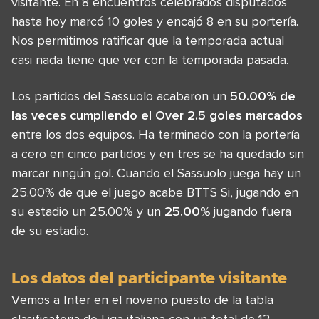
visitante. En 8 encuentros celebrados disputados
hasta hoy marcó 10 goles y encajó 8 en su portería.
Nos permitimos ratificar que la temporada actual
casi nada tiene que ver con la temporada pasada.
Los partidos del Sassuolo acabaron un
50.00% de
las veces cumpliendo el Over 2.5 goles marcados
entre los dos equipos. Ha terminado con la portería
a cero en cinco partidos y en tres se ha quedado sin
marcar ningún gol. Cuando el Sassuolo juega hay un
25.00% de que el juego acabe BTTS Si, jugando en
su estadio un 25.00% y un
25.00%
jugando fuera
de su estadio.
Los datos del participante visitante
Vemos a Inter en el noveno puesto de la tabla
clasificatoria de Liga italiana con un total de 12