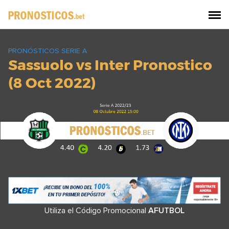
S
a
l
t
PRONÓSTICOS SERIE A
a
Sassuolo vs Inter Pronostico
r
(8 Oct 2022)
a
l
c
o
n
t
e
n
i
d
o
Utiliza el Código Promocional
AFUTBOL