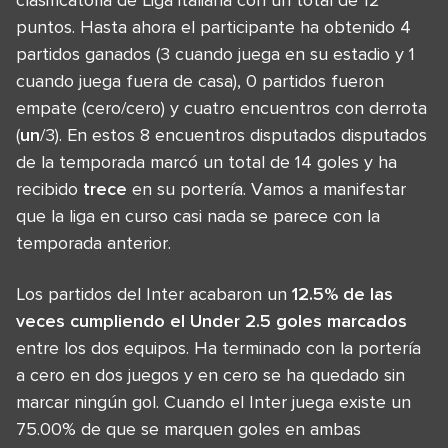
puntos. Hasta ahora el participante ha obtenido 4
partidos ganados (3 cuando juega en su estadio y 1
cuando juega fuera de casa), 0 partidos fueron
empate (cero/cero) y cuatro encuentros con derrota
(
un
/3). En estos 8 encuentros disputados disputados
de la temporada marcó un total de 14 goles y ha
recibido
trece
en su portería. Vamos a manifestar
que la liga en curso casi nada se parece con la
temporada anterior.
Los partidos del Inter acabaron un
12.5% de las
veces cumpliendo el Under 2.5 goles marcados
entre los dos equipos. Ha terminado con la portería
a cero en dos juegos y en cero se ha quedado sin
marcar ningún gol. Cuando el Inter juega existe un
75.00% de que se marquen goles en ambas