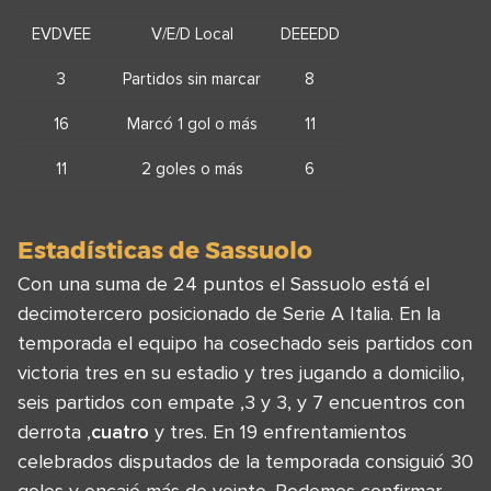
EVDVEE
V/E/D Local
DEEEDD
3
Partidos sin marcar
8
16
Marcó 1 gol o más
11
11
2 goles o más
6
Estadísticas de Sassuolo
Con una suma de 24 puntos el Sassuolo está el
decimotercero posicionado de Serie A Italia. En la
temporada el equipo ha cosechado seis partidos con
victoria tres en su estadio y tres jugando a domicilio,
seis partidos con empate ,3 y 3, y 7 encuentros con
derrota ,
cuatro
y tres. En 19 enfrentamientos
celebrados disputados de la temporada consiguió 30
goles y encajó más de veinte. Podemos confirmar