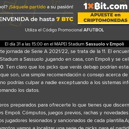
Utiliza el Código Promocional
AFUTBOL
El día 31
a las
15:00
en el
MAPEI Stadium
Sassuolo
v
Empoli
te jornada de Serie A 2021/22, se trata de la 11. El encue
Stadium a Sassuolo ,jugando en casa, con Empoli y se ce
00
. Ten claro que los picks que verás debajo podrían esta
 que son, una simple recomendación o consejo acerca de l
 no podrías culpar a nadie exceptuando a los sistemas in
omando los datos.
os preparados para ofrecerte lo que tienes que discernir
vs Empoli. Cómputos, juegos previos, rachas y novedades 
s jugadores lesionados y sancionados de cada plantilla.A
remotos vamos a localizar una serie de picks para el part