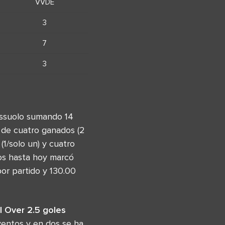
VVDE
3
7
3
Sassuolo sumando 14
 de cuatro ganados (2
(1/solo un) y cuatro
os hasta hoy marcó
por partido y 130.00
 Over 2.5 goles
ventos y en dos se ha