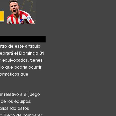
ntro de este artículo
lebrará el
Domingo 31
r equivocados, tienes
o que podría ocurrir
formáticos que
 relativo a el juego
de los equipos.
plicando datos
ido luego de comparar