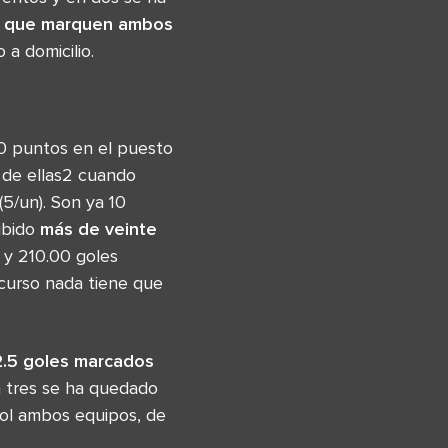
 que marquen ambos
a domicilio.
 10 puntos en el puesto
 de ellas2 cuando
(5/un). Son ya 10
ibido
más de veinte
o y 210.00 goles
 curso nada tiene que
2.5 goles marcados
n tres se ha quedado
ol ambos equipos, de