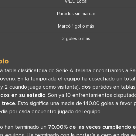
V/E/D Local
Partidos sin marcar
Marcó 1 gol o más
2 goles o más
olo
a tabla clasificatoria de Serie A italiana encontramos a 
oveno. En la temporada el equipo ha cosechado un total
 y 2 cuando juega como visitante),
dos
partidos en tablas 
dos
en su estadio
. Son ya 10 enfrentamientos disputad
ó
trece
. Esto significa una media de 140.00 goles a favor 
dia por cada encuentro jugado del equipo.
lo han terminado un
70.00% de las veces cumpliendo el
os equipos. Ha terminado con la portería a cero en dos e