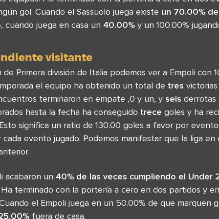
ngún gol. Cuando el Sassuolo juega existe
un 70.00% de
o
, cuando juega en casa un
40.00%
y un 100.00% jugando 
endiente visitante
ón de Primera división de Italia podemos ver a Empoli con
emporada el equipo ha obtenido un total de
tres
victorias
 encuentros terminaron en empate ,0 y un, y
seis
derrotas 
brados hasta la fecha ha conseguido
trece
goles y ha rec
 Esto significa un ratio de 130.00 goles a favor por event
r cada evento jugado. Podemos manifestar que la liga en
nterior.
li acabaron un
40% de las veces cumpliendo el Under 
 Ha terminado con la portería a cero en dos partidos y e
. Cuando el Empoli juega en un 50.00% de que marquen g
25.00%
fuera de casa.