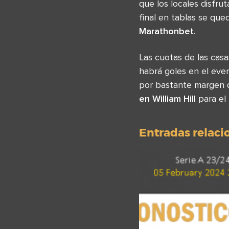
que los locales disfru
final en tablas se que
Marathonbet
.
Las cuotas de las ca
habrá goles en el eve
por bastante margen q
en William Hill
para el 
Entradas relac