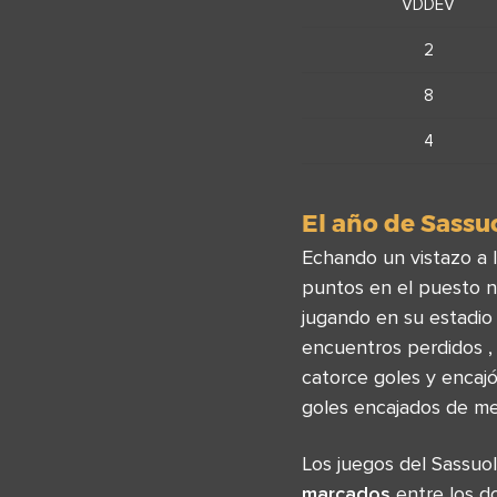
VDDEV
2
8
4
El año de Sassu
Echando un vistazo a l
puntos en el puesto n
jugando en su estadio
encuentros perdidos ,
catorce goles y encaj
goles encajados de me
Los juegos del Sassuo
marcados
entre los d