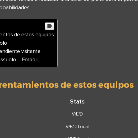
obabilidades.
entos de estos equipos
olo
endiente visitante
assuolo – Empoli
rentamientos de estos equipos
Stats
V/E/D
V/E/D Local