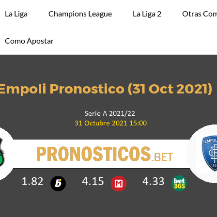
La Liga
Champions League
La Liga 2
Otras Com
Como Apostar
Empoli Pronostico (31 Oct 2021)