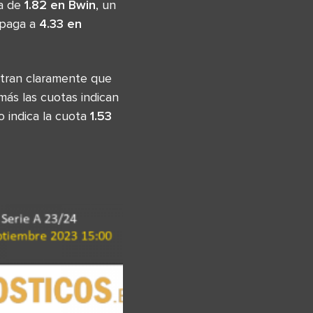
ta de
1.82 en Bwin
, un
e paga a
4.33 en
tran claramente que
más las cuotas indican
o indica la cuota
1.53