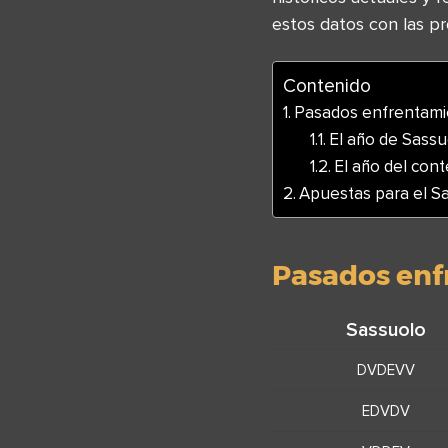
estos datos con las pr
Contenido
Pasados enfrentami
El año de Sassu
El año del cont
Apuestas para el S
Pasados enf
Sassuolo
DVDEVV
EDVDV