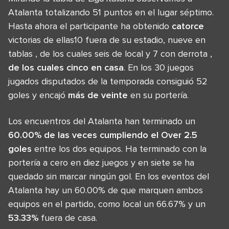
Atalanta totalizando 51 puntos en el lugar séptimo.
Hasta ahora el participante ha obtenido
catorce
victorias de ellas10 fuera de su estadio, nueve en
tablas , de los cuales seis de local y 7 con derrota ,
de los cuales cinco en casa
. En los 30 juegos
jugados disputados de la temporada consiguió 52
goles y encajó
más de veinte
en su portería.
Los encuentros del Atalanta han terminado un
60.00% de las veces cumpliendo el Over 2.5
goles
entre los dos equipos. Ha terminado con la
portería a cero en diez juegos y en siete se ha
quedado sin marcar ningún gol. En los eventos del
Atalanta hay un 60.00% de que marquen ambos
equipos en el partido, como local un 66.67% y un
53.33%
fuera de casa.