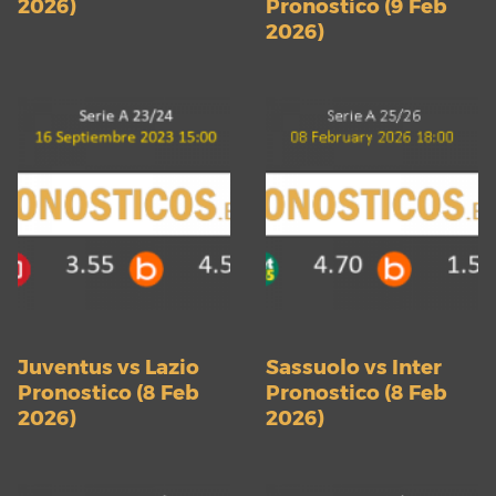
2026)
Pronostico (9 Feb
2026)
Juventus vs Lazio
Sassuolo vs Inter
Pronostico (8 Feb
Pronostico (8 Feb
2026)
2026)