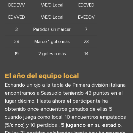
DEDEVV
V/E/D Local
EDEVED
EDVVED
V/E/D Local
EVEDDV
3
Partidos sin marcar
7
28
Marcó 1 gol o más
23
19
2 goles o más
14
El año del equipo local
Echando un ojo a la tabla de Primera división italiana
encontramos a Sassuolo teniendo 43 puntos en el
lugar décimo. Hasta ahora el participante ha
obtenido once encuentros ganados de ellas 5
cuando juega como local, 10 encuentros empatados
(5/
cinco
) y 10 perdidos ,
5 jugando en su estadio
.
En los 31 partidos celebrados hasta hoy ha marcado