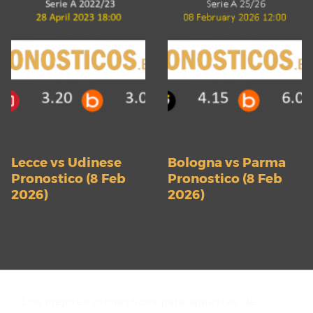
Lecce vs Udinese
Bologna vs Parma
Pronostico (8 Feb
Pronostico (8 Feb
2026)
2026)
Los mejores pronósticos para apuestas de