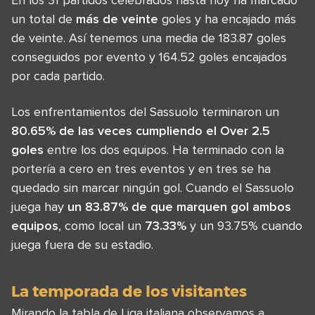
un total de
más de veinte
goles y ha encajado más
de veinte. Así tenemos una media de 183.87 goles
conseguidos por evento y 164.52 goles encajados
por cada partido.
Los enfrentamientos del Sassuolo terminaron un
80.65% de las veces cumpliendo el Over 2.5
goles
entre los dos equipos. Ha terminado con la
portería a cero en tres eventos y en tres se ha
quedado sin marcar ningún gol. Cuando el Sassuolo
juega hay
un 83.87% de que marquen gol ambos
equipos
, como local un
73.33%
y un 93.75% cuando
juega fuera de su estadio.
La temporada de los visitantes
Mirando la tabla de Liga italiana observamos a