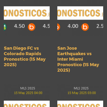
San Diego FC vs
San Jose
Colorado Rapids
Earthquakes vs
Pronostico (15 May
Inter Miami
2025)
Pronostico (15 May
2025)