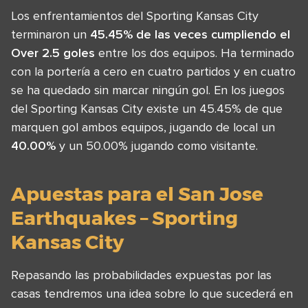
Los enfrentamientos del Sporting Kansas City
terminaron un
45.45% de las veces cumpliendo el
Over 2.5 goles
entre los dos equipos. Ha terminado
con la portería a cero en cuatro partidos y en cuatro
se ha quedado sin marcar ningún gol. En los juegos
del Sporting Kansas City existe un 45.45% de que
marquen gol ambos equipos, jugando de local un
40.00%
y un 50.00% jugando como visitante.
Apuestas para el San Jose
Earthquakes – Sporting
Kansas City
Repasando las probabilidades expuestas por las
casas tendremos una idea sobre lo que sucederá en