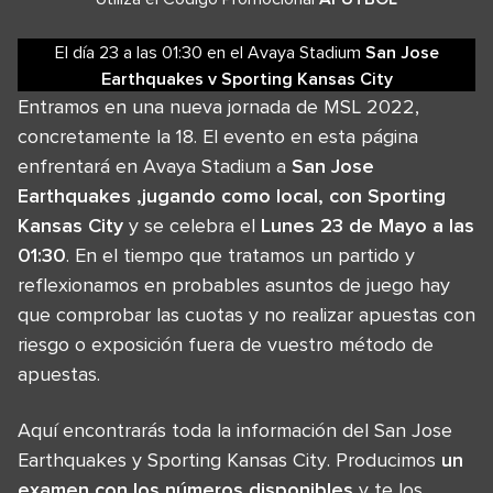
El día 23
a las
01:30
en el
Avaya Stadium
San Jose
Earthquakes
v
Sporting Kansas City
Entramos en una nueva jornada de MSL 2022,
concretamente la 18. El evento en esta página
enfrentará en Avaya Stadium a
San Jose
Earthquakes ,jugando como local, con Sporting
Kansas City
y se celebra el
Lunes 23 de Mayo a las
01:30
. En el tiempo que tratamos un partido y
reflexionamos en probables asuntos de juego hay
que comprobar las cuotas y no realizar apuestas con
riesgo o exposición fuera de vuestro método de
apuestas.
Aquí encontrarás toda la información del San Jose
Earthquakes y Sporting Kansas City. Producimos
un
examen con los números disponibles
y te los