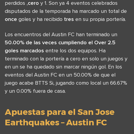
perdidos ,
cero
y 1. Son ya 4 eventos celebrados
disputados de la temporada ha marcado un total de
once
goles y ha recibido
tres
en su propia portería.
Los encuentros del Austin FC han terminado un
50.00% de las veces cumpliendo el Over 2.5
goles marcados
entre los dos equipos. Ha
terminado con la portería a cero en solo un juegos y
en un se ha quedado sin marcar ningún gol. En los
eventos del Austin FC en un 50.00% de que el
juego acabe BTTS Si, jugando como local un 66.67%
y un 0.00% fuera de casa.
Apuestas para el San Jose
Earthquakes – Austin FC