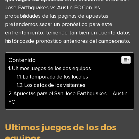
Jose Earthquakes vs Austin FC.Con las
probabilidades de las paginas de apuestas
pretendemos sacar un pronóstico para este
enfrentamiento, teniendo también en cuenta datos
históricosde pronóstico anteriores del campeonato.
Contenido
Ultimos juegos de los dos equipos
La temporada de los locales
Los datos de los visitantes
Apuestas para el San Jose Earthquakes – Austin
FC
Ultimos juegos de los dos
equipos