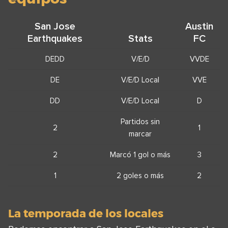
San Jose
Austin
Earthquakes
Stats
FC
DEDD
V/E/D
VVDE
DE
V/E/D Local
VVE
DD
V/E/D Local
D
Partidos sin
2
1
marcar
2
Marcó 1 gol o más
3
1
2 goles o más
2
La temporada de los locales