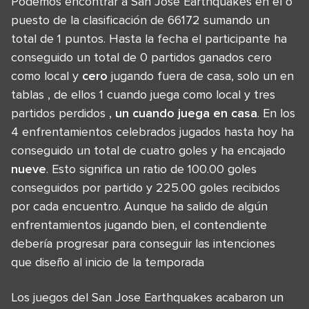
Podemos encontrar a San Jose Earthquakes en el o
puesto de la clasificación de 66172 sumando un
total de 1 puntos. Hasta la fecha el participante ha
conseguido un total de 0 partidos ganados cero
como local y
cero
jugando fuera de casa, solo un en
tablas , de ellos 1 cuando juega como local y tres
partidos perdidos ,
un cuando juega en casa
. En los
4 enfrentamientos celebrados jugados hasta hoy ha
conseguido un total de cuatro goles y ha encajado
nueve
. Esto significa un ratio de 100.00 goles
conseguidos por partido y 225.00 goles recibidos
por cada encuentro. Aunque ha salido de algún
enfrentamientos jugando bien, el contendiente
debería progresar para conseguir las intenciones
que diseño al inicio de la temporada
Los juegos del San Jose Earthquakes acabaron un