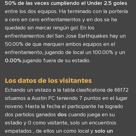
50% de las veces cumpliendo el Under 2.5 goles
entre los dos equipos. Ha terminado con la portería
a cero en cero enfrentamientos y en dos se ha
quedado sin marcar ningún gol. En los
enfrentamientos del San Jose Earthquakes hay un
50.00% de que marquen ambos equipos en el
enfrentamiento, jugando de local un 100.00% y un
0.00%
jugando fuera de su estadio.
Los datos de los visitantes
Echando un vistazo a la tabla clasificatoria de 66172
situamos a Austin FC teniendo 7 puntos en el lugar
noveno. Hasta la fecha el participante ha logrado
dos partidos ganados
dos
cuando juega en su
estadio y 0 como visitante, solo un encuentros
empatados , de ellos un como local y
solo un