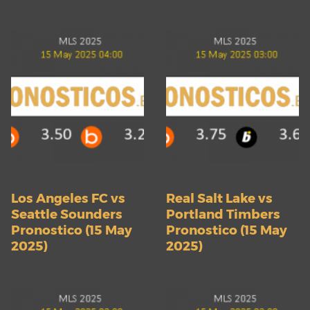
Los Angeles FC vs
Real Salt Lake vs
Seattle Sounders
Portland Timbers
Pronostico (15 May
Pronostico (15 May
2025)
2025)