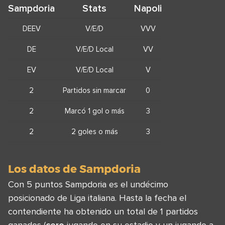
Sampdoria
Stats
Napoli
DEEV
V/E/D
VVV
DE
V/E/D Local
VV
EV
V/E/D Local
V
2
Partidos sin marcar
0
2
Marcó 1 gol o más
3
2
2 goles o más
3
Los datos de Sampdoria
Con 5 puntos Sampdoria es el undécimo
posicionado de Liga italiana. Hasta la fecha el
contendiente ha obtenido un total de 1 partidos
ganados (
cero
jugando en su estadio y un jugando a