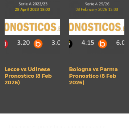
Lecce vs Udinese
Bologna vs Parma
Pronostico (8 Feb
Pronostico (8 Feb
2026)
2026)
Los mejores pronósticos para apuestas de