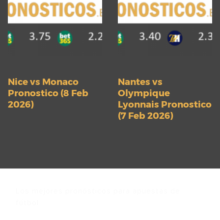
Nice vs Monaco
Nantes vs
Pronostico (8 Feb
Olympique
2026)
Lyonnais Pronostico
(7 Feb 2026)
Los mejores pronósticos para apuestas de
fútbol