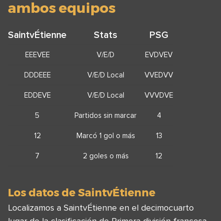
ambos equipos
SaintvÉtienne
Stats
PSG
EEEVEE
V/E/D
EVDVEV
DDDEEE
V/E/D Local
VVEDVV
EDDEVE
V/E/D Local
VVVDVE
5
Partidos sin marcar
4
12
Marcó 1 gol o más
13
7
2 goles o más
12
Los datos de SaintvÉtienne
Localizamos a SaintvÉtienne en el decimocuarto
lugar de la clasificación de Primera división francesa