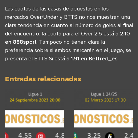
Las cuotas de las casas de apuestas en los
mercados Over/Under y BTTS no nos muestran una
clara tendencia en cuanto al número de goles al final
del encuentro, la cuota para el Over 2.5 está a
2.10
en 888sport
. Tampoco no tienen clara la
preferencia sobre si ambos marcarán en el juego, se
presenta el BTTS Si está a
1.91 en Betfred_es
.
Entradas relacionadas