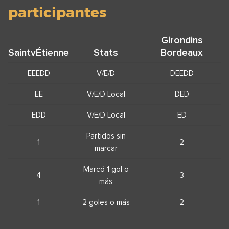
participantes
Girondins
SaintvÉtienne
Stats
Bordeaux
EEEDD
V/E/D
DEEDD
EE
V/E/D Local
DED
EDD
V/E/D Local
ED
Partidos sin
1
2
marcar
Marcó 1 gol o
4
3
más
1
2 goles o más
2