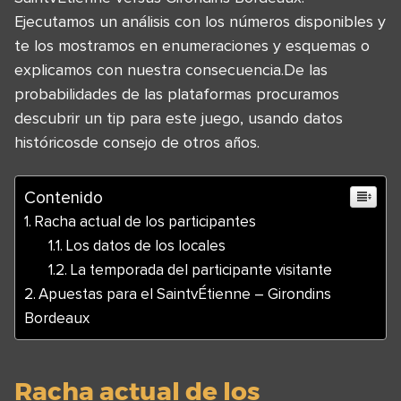
Ejecutamos un análisis con los números disponibles y
te los mostramos en enumeraciones y esquemas o
explicamos con nuestra consecuencia.De las
probabilidades de las plataformas procuramos
descubrir un tip para este juego, usando datos
históricosde consejo de otros años.
Contenido
Racha actual de los participantes
Los datos de los locales
La temporada del participante visitante
Apuestas para el SaintvÉtienne – Girondins
Bordeaux
Racha actual de los