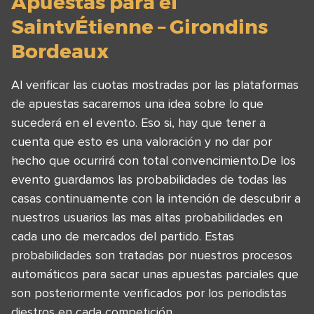
Apuestas para el
SaintvÉtienne – Girondins
Bordeaux
Al verificar las cuotas mostradas por las plataformas
de apuestas sacaremos una idea sobre lo que
sucederá en el evento. Eso si, hay que tener a
cuenta que esto es una valoración y no dar por
hecho que ocurrirá con total convencimiento.De los
evento guardamos las probabilidades de todas las
casas continuamente con la intención de descubrir a
nuestros usuarios las mas altas probabilidades en
cada uno de mercados del partido. Estas
probabilidades son tratadas por nuestros procesos
automáticos para sacar unas apuestas parciales que
son posteriormente verificados por los periodistas
diestros en cada competición.