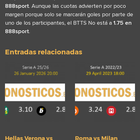
888sport
. Aunque las cuotas advierten por poco
margen porque solo se marcarán goles por parte de
uno de los participantes, el BTTS No está a
1.75 en
888sport
.
Entradas relacionadas
Hellas Verona vs
Roma vs Milan