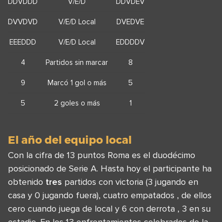
DDVDDD
V/E/D
DDVDEV
DVVDVD
V/E/D Local
DVEDVE
EEEDDD
V/E/D Local
EDDDDV
4
Partidos sin marcar
8
9
Marcó 1 gol o más
5
5
2 goles o más
1
El año del equipo local
Con la cifra de 13 puntos Roma es el duodécimo
posicionado de Serie A. Hasta hoy el participante ha
obtenido
tres
partidos con victoria (3 jugando en
casa y 0 jugando fuera), cuatro empatados , de ellos
cero cuando juega de local y 6 con derrota , 3 en su
estadio. En los 13 enfrentamientos celebrados de la