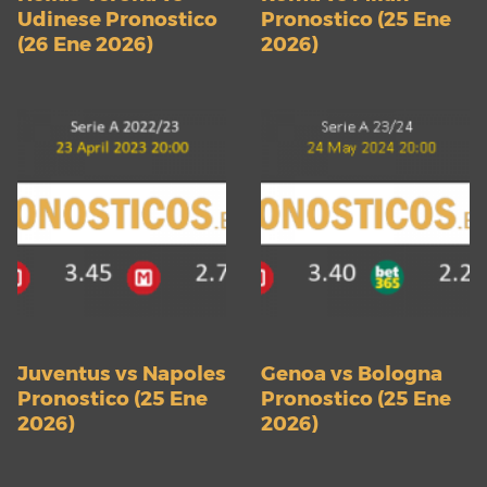
Udinese Pronostico
Pronostico (25 Ene
(26 Ene 2026)
2026)
Juventus vs Napoles
Genoa vs Bologna
Pronostico (25 Ene
Pronostico (25 Ene
2026)
2026)