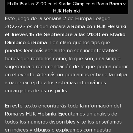
El día 15
a las
21:00
en el
Stadio Olimpico di Roma
Roma
v
HJK Helsinki
Este juego de la semana 2 de Europa League
2022/23 es el que encara a
Roma con HJK Helsinki
el Jueves 15 de Septiembre a las 21:00 en Stadio
Olimpico di Roma
. Ten claro que los tips que
puedes leer más adelante no son incontestables,
tienes que recibirlos como, lo que son, una simple
sugerencia o recomendación de lo que podría ocurrir
en el evento. Además no podríamos echarle la culpa
a nadie excepto a los sistemas informáticos
encargados de estos picks.
En este texto encontrarás toda la información del
Roma vs HJK Helsinki. Ejecutamos un análisis de
todos los números disponibles y te los enseñamos
en índices y dibujos o explicamos con nuestra