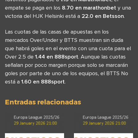
empate se paga en los
8.70 en marathonbet
y una
victoria del HJK Helsinki está a
22.0 en Betsson
.
Las cuotas de las casas de apuestas en los
mercados Over/Under y BTTS muestran sin duda
que habrá goles en el evento con una cuota para el
Over 2.5 de
1.44 en 888sport
. Aunque las cuotas
señalan por poco margen porque solo se marcarán
goles por parte de uno de los equipos, el BTTS No
está a
1.60 en 888sport
.
Entradas relacionadas