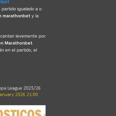
nbet
partido igualado a o
n marathonbet
y la
ecantan levemente por
en Marathonbet
.
en el partido, el