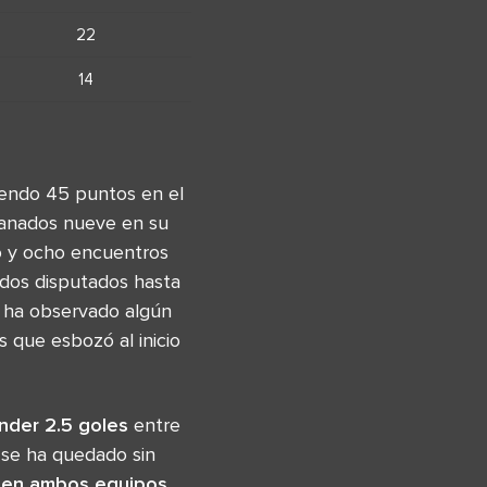
22
14
iendo 45 puntos en el
ganados nueve en su
io y ocho encuentros
ados disputados hasta
 ha observado algún
s que esbozó al inicio
nder 2.5 goles
entre
o se ha quedado sin
uen ambos equipos