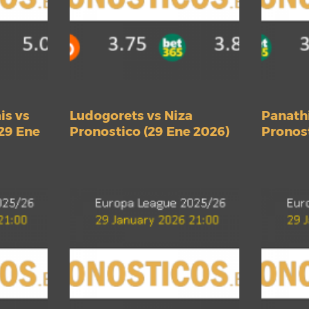
is vs
Ludogorets vs Niza
Panath
29 Ene
Pronostico (29 Ene 2026)
Pronost