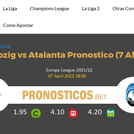
La Liga
Champions League
La Liga 2
Otras Com
Como Apostar
EAGUE
pzig vs Atalanta Pronostico (7 A