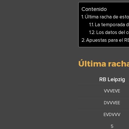
Contenido
Última racha de est
La temporada de
Los datos del 
Apuestas para el RB
Última rach
RB Leipzig
VVVEVE
DVVVEE
EVDVVV
5