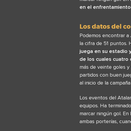
en el enfrentamiento
Los datos del c
Podemos encontrar a At
la cifra de 51 puntos
juega en su estadio 
de los cuales
cuatro
más de veinte goles y
partidos con buen jue
al inicio de la campaña
Los eventos del Atala
equipos. Ha terminado
marcar ningún gol. En
ambas porterías, cuan