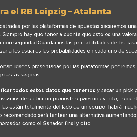
a el RB Leipzig – Atalanta
 mostradas por las plataformas de apuestas sacaremos una
. Siempre hay que tener a cuenta que esto es una valorac
ir con seguridad.Guardamos las probabilidades de las ca
rizar a los usuarios las probabilidades en cada uno de suc
robabilidades presentadas por las plataformas podremo
puestas seguras.
ificar todos estos datos que tenemos
y sacar un pick p
Buscamos descubrir un pronóstico para un evento, como
 y las están totalmente del lado de un equipo, habrá muc
o recomendado será tantear una alternativa aumentando 
ercados como el Ganador final y otro.