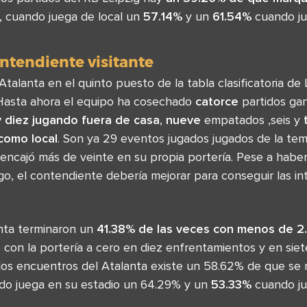
, cuando juega de local un
57.14%
y un
61.54%
cuando ju
ontendiente visitante
alanta en el quinto puesto de la tabla clasificatoria de L
. Hasta ahora el equipo ha cosechado
catorce
partidos ga
y diez jugando fuera de casa
,
nueve
empatados ,seis y
como local
. Son ya 29 eventos jugados jugados de la t
 encajó más de veinte en su propia portería. Pese a habe
go, el contendiente debería mejorar para conseguir las i
nta terminaron un
41.38% de las veces con menos de 2
 con la portería a cero en diez enfrentamientos y en sie
 los encuentros del Atalanta existe un 58.62% de que se
do juega en su estadio un 64.29% y un
53.33%
cuando ju