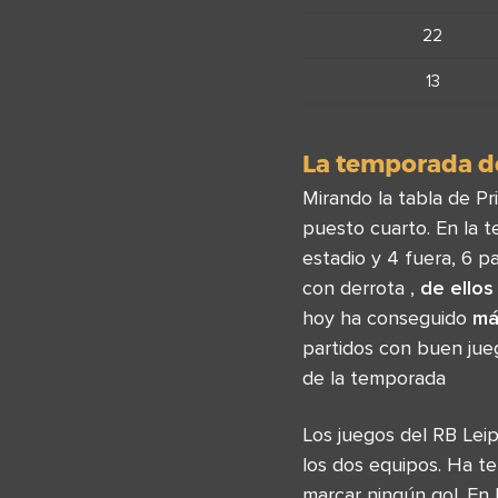
22
13
La temporada de
Mirando la tabla de P
puesto cuarto. En la 
estadio y 4 fuera, 6 
con derrota ,
de ellos
hoy ha conseguido
má
partidos con buen jueg
de la temporada
Los juegos del RB Lei
los dos equipos. Ha te
marcar ningún gol. En 