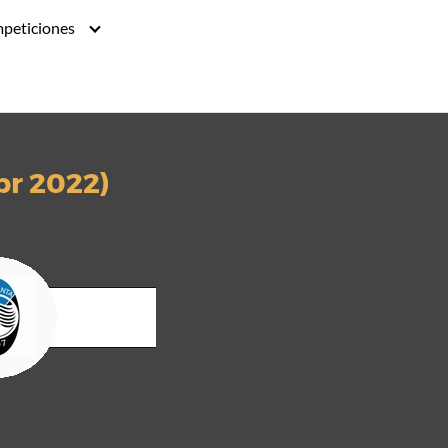
peticiones
br 2022)