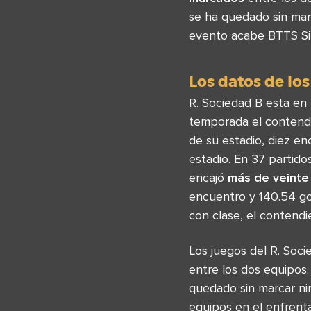
se ha quedado sin mar
evento acabe BTTS Si
Los datos de los
R. Sociedad B esta en
temporada el contendi
de su estadio, diez e
estadio. En 37 partido
encajó
más de veinte
encuentro y 140.54 go
con clase, el contendi
Los juegos del R. Soc
entre los dos equipos.
quedado sin marcar ni
equipos en el enfrent