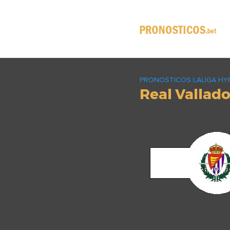
S
a
l
t
a
r
a
PRONOSTICOS LALIGA H
Real Vallado
l
c
o
n
t
e
n
i
d
o