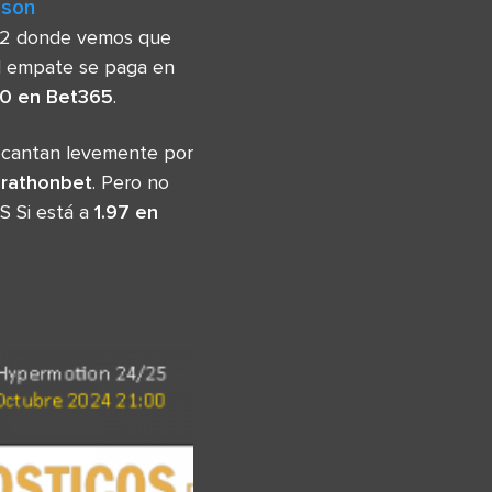
sson
1X2 donde vemos que
el empate se paga en
00 en Bet365
.
ecantan levemente por
arathonbet
. Pero no
S Si está a
1.97 en