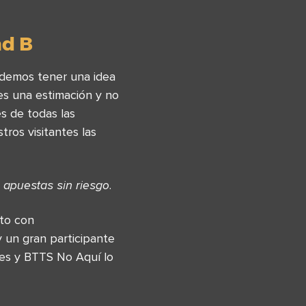
ad B
odemos tener una idea
es una estimación y no
s de todas las
ros visitantes las
s
apuestas sin riesgo
.
nto con
 un gran participante
les y BTTS No Aquí lo