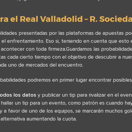
a el Real Valladolid – R. Socied
lidades presentadas por las plataformas de apuestas p
 el enfrentamiento. Eso si, teniendo en cuenta que esto 
 acontecer con toda firmeza.Guardamos las probabilidade
s cada cierto tiempo con el objetivo de descubrir a nuest
ada uno de mercados del encuentro.
babilidades podremos en primer lugar encontrar posible
todos los datos
y publicar un tip para rivalizar en el eve
hallar un tip para un evento, como patrón es cuando hay
uy a favor de uno de los equipos, se marcarán muchos go
 alternativa aumentando la cuota.