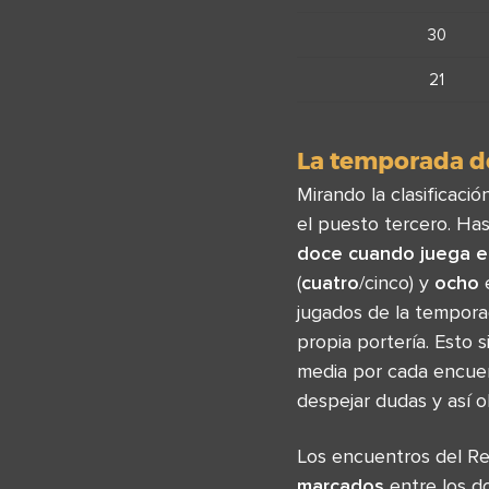
30
21
La temporada de
Mirando la clasificac
el puesto tercero. Ha
doce cuando juega en
(
cuatro
/cinco) y
ocho
e
jugados de la tempor
propia portería. Esto 
media por cada encuen
despejar dudas y así o
Los encuentros del Re
marcados
entre los do