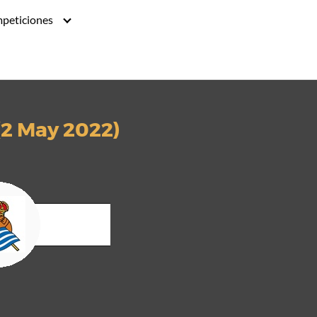
peticiones
(2 May 2022)