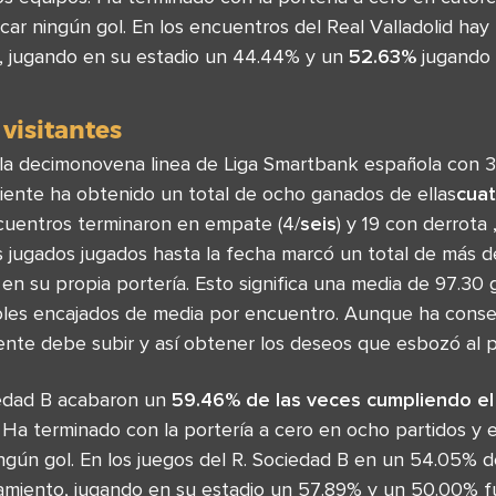
car ningún gol. En los encuentros del Real Valladolid ha
, jugando en su estadio un 44.44% y un
52.63%
jugando 
 visitantes
 la decimonovena linea de Liga Smartbank española con 3
ente ha obtenido un total de ocho ganados de ellas
cuat
ncuentros terminaron en empate (4/
seis
) y 19 con derrota
s jugados jugados hasta la fecha marcó un total de más d
en su propia portería. Esto significa una media de 97.30
les encajados de media por encuentro. Aunque ha conse
ente debe subir y así obtener los deseos que esbozó al pri
iedad B acabaron un
59.46% de las veces cumpliendo el
 Ha terminado con la portería a cero en ocho partidos y 
ngún gol. En los juegos del R. Sociedad B en un 54.05%
amiento, jugando en su estadio un 57.89% y un 50.00% fu