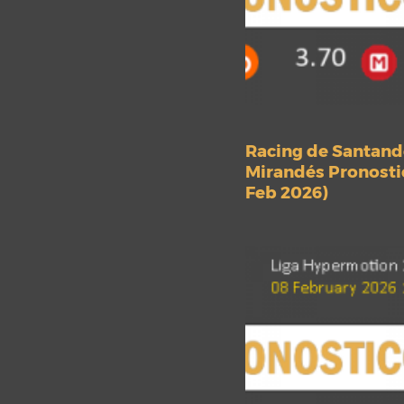
Racing de Santand
Mirandés Pronosti
Feb 2026)