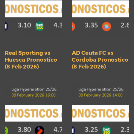
Real Sporting vs
AD Ceuta FC vs
Huesca Pronostico
Córdoba Pronostico
(8 Feb 2026)
(8 Feb 2026)