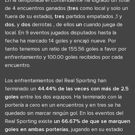
de 4 encuentros ganados (
tres
como local y solo un
fuera de su estadio),
tres
partidos empatados ,1 y
dos
, y
dos
derrotas , de ellos
un
cuando juega de
local. En 9 eventos jugados disputados hasta la
fecha ha marcado 14 goles y encajó nueve. Por
tanto tenemos un ratio de 155.56 goles a favor por
enfrentamiento y 100.00 goles recibidos por cada
encuentro.
Los enfrentamientos del Real Sporting han
terminado un
44.44% de las veces con más de 2.5
goles
entre los dos equipos. Ha terminado con la
portería a cero en un encuentros y en tres se ha
quedado sin marcar ningún gol. En los eventos del
Real Sporting existe
un 66.67% de que se marquen
goles en ambas porterías
, jugando en su estadio