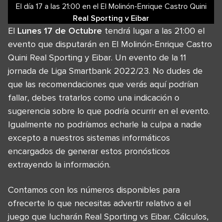
El día 17
a las
21:00
en el
El Molinón-Enrique Castro Quini
Real Sporting
v
Eibar
El
Lunes 17 de Octubre
tendrá lugar a las 21:00 el
evento que disputarán en El Molinón-Enrique Castro
Quini Real Sporting y Eibar. Un evento de la 11
jornada de Liga Smartbank 2022/23. No dudes de
que las recomendaciones que verás aquí podrían
fallar, debes tratarlos como una indicación o
sugerencia sobre lo que podría ocurrir en el evento.
Igualmente no podríamos echarle la culpa a nadie
excepto a nuestros sistemas informáticos
encargados de generar estos pronósticos
extrayendo la información.
Contamos con los números disponibles para
ofrecerte lo que necesitas advertir relativo a el
juego que lucharán Real Sporting vs Eibar. Cálculos,