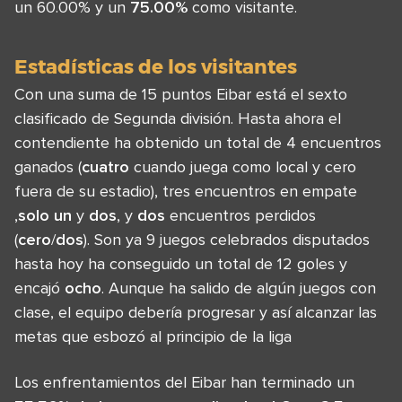
un 60.00% y un
75.00%
como visitante.
Estadísticas de los visitantes
Con una suma de 15 puntos Eibar está el sexto
clasificado de Segunda división. Hasta ahora el
contendiente ha obtenido un total de 4 encuentros
ganados (
cuatro
cuando juega como local y cero
fuera de su estadio), tres encuentros en empate
,
solo un
y
dos
, y
dos
encuentros perdidos
(
cero
/
dos
). Son ya 9 juegos celebrados disputados
hasta hoy ha conseguido un total de 12 goles y
encajó
ocho
. Aunque ha salido de algún juegos con
clase, el equipo debería progresar y así alcanzar las
metas que esbozó al principio de la liga
Los enfrentamientos del Eibar han terminado un