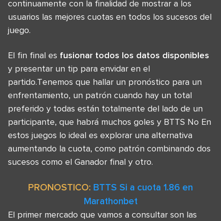
continuamente con la finalidad de mostrar a los
usuarios las mejores cuotas en todos los sucesos del
juego.
El fin final es
fusionar todos los datos disponibles
y presentar un tip para envidar en el
partido.Tenemos que hallar un pronóstico para un
enfrentamiento, un patrón cuando hay un total
preferido y todas están totalmente del lado de un
participante, que habrá muchos goles y BTTS No En
estos juegos lo ideal es explorar una alternativa
aumentando la cuota, como patrón combinando dos
sucesos como el Ganador final y otro.
PRONOSTICO:
BTTS Si a cuota 1.86 en
Marathonbet
El primer mercado que vamos a consultar son las