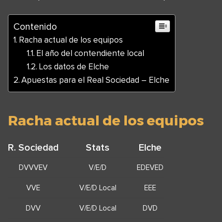
Contenido
Racha actual de los equipos
El año del contendiente local
Los datos de Elche
Apuestas para el Real Sociedad – Elche
Racha actual de los equipos
R. Sociedad
Stats
Elche
DVVVEV
V/E/D
EDEVED
VVE
V/E/D Local
EEE
DVV
V/E/D Local
DVD