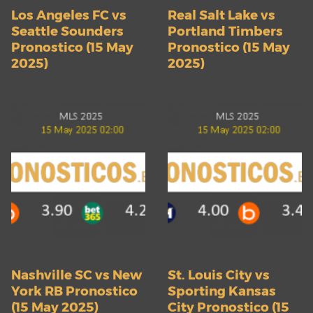
Los Angeles FC vs
Real Salt Lake vs
Seattle Sounders
Portland Timbers
Pronostico (15 May
Pronostico (15 May
2025)
2025)
Nashville SC vs New
St. Louis City vs
York RB Pronostico
Sporting Kansas
(15 May 2025)
City Pronostico (15