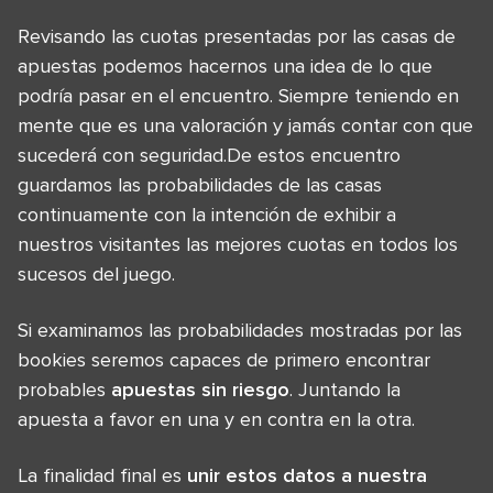
Revisando las cuotas presentadas por las casas de
apuestas podemos hacernos una idea de lo que
podría pasar en el encuentro. Siempre teniendo en
mente que es una valoración y jamás contar con que
sucederá con seguridad.De estos encuentro
guardamos las probabilidades de las casas
continuamente con la intención de exhibir a
nuestros visitantes las mejores cuotas en todos los
sucesos del juego.
Si examinamos las probabilidades mostradas por las
bookies seremos capaces de primero encontrar
probables
apuestas sin riesgo
. Juntando la
apuesta a favor en una y en contra en la otra.
La finalidad final es
unir estos datos a nuestra