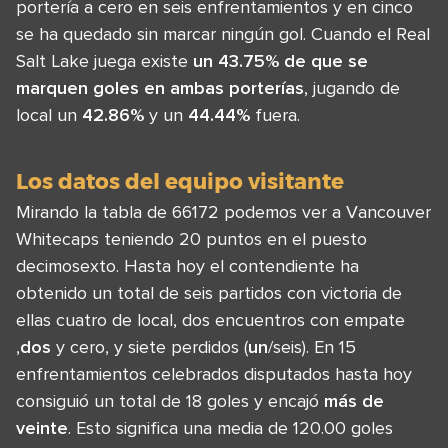
portería a cero en seis enfrentamientos y en cinco
se ha quedado sin marcar ningún gol. Cuando el Real
Salt Lake juega existe
un 43.75% de que se
marquen goles en ambas porterías
, jugando de
local un
42.86%
y un
44.44%
fuera.
Los datos del equipo visitante
Mirando la tabla de 66172 podemos ver a Vancouver
Whitecaps teniendo 20 puntos en el puesto
decimosexto. Hasta hoy el contendiente ha
obtenido un total de seis partidos con victoria de
ellas cuatro de local, dos encuentros con empate
,
dos
y cero, y siete perdidos (
un
/seis). En 15
enfrentamientos celebrados disputados hasta hoy
consiguió un total de 18 goles y encajó
más de
veinte
. Esto significa una media de 120.00 goles