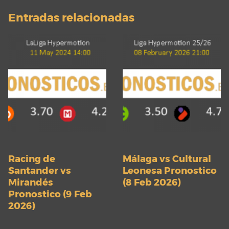
Entradas relacionadas
Racing de
Málaga vs Cultural
Santander vs
Leonesa Pronostico
Mirandés
(8 Feb 2026)
Pronostico (9 Feb
2026)