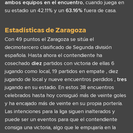
ambos equipos en el encuentro
, cuando juega en
su estadio un 42.11% y un
63.16%
fuera de casa.
Estadísticas de Zaragoza
Con 49 puntos el Zaragoza se sitúa el
decimotercero clasificado de Segunda división
española. Hasta ahora el contendiente ha
cosechado
diez
partidos con victoria de ellas 6
jugando como local, 19 partidos en empate , diez
jugando de local y nueve encuentros perdidos ,
tres
jugando en su estadio. En estos 38 encuentros
celebrados hasta hoy consiguió más de veinte goles
y ha encajado más de veinte en su propia portería.
Las intenciones para la liga siguen inalterados y
puede ser un eventos para que el contendiente
consiga una victoria, algo que le empujaría en la