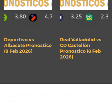
Deportivo vs
Real Valladolid vs
Albacete Pronostico
CD Castellón
(8 Feb 2026)
Pronostico (8 Feb
2026)
Los mejores pronósticos para apuestas de
fútbol