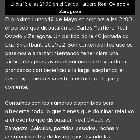
El día 16
a las
21:00
en el
Carlos Tartiere
Real Oviedo
v
Zaragoza
El próximo Lunes
16 de Mayo
se celebra a las 21:00
el partido que disputarán en
Carlos Tartiere
Real
Oviedo y Zaragoza. Un partido de la 40 jornada de
Liga Smartbank 2021/22. Son contendientes que os
pasamos a analizar intentando tener clara una
táctica de apuestas en el encuentro buscando un
pronostico con beneficio a la larga aceptando el
riesgo apropiado a vuestro costumbre de juego
corriente.
Contamos con los números disponibles para
ofrecerte todo lo que tienes que dominar relativo
a el evento
que disputarán Real Oviedo vs
Zaragoza. Cálculos, partidos pasados, rachas y
acontecimientos de los equipos.Usando las