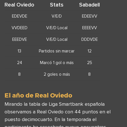
Real Oviedo
Stats
Sabadell
EDEVDE
V/E/D
EDEEVV
VVDEED
V/E/D Local
EEEEVV
EEEDVE
V/E/D Local
DDDVDE
13
Partidos sin marcar
12
24
Marcó 1 gol o más
25
8
2 goles o más
8
El año de Real Oviedo
Mirando la tabla de Liga Smartbank española
observamos a Real Oviedo con 44 puntos en el
puesto decimocuarto. En la temporada el
participante ha cosechado nueve encuentros