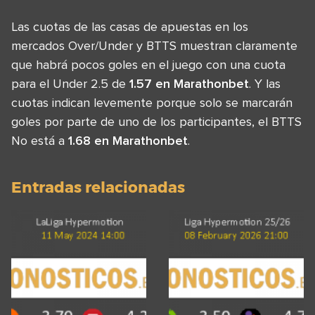
Las cuotas de las casas de apuestas en los
mercados Over/Under y BTTS muestran claramente
que habrá pocos goles en el juego con una cuota
para el Under 2.5 de
1.57 en Marathonbet
. Y las
cuotas indican levemente porque solo se marcarán
goles por parte de uno de los participantes, el BTTS
No está a
1.68 en Marathonbet
.
Entradas relacionadas