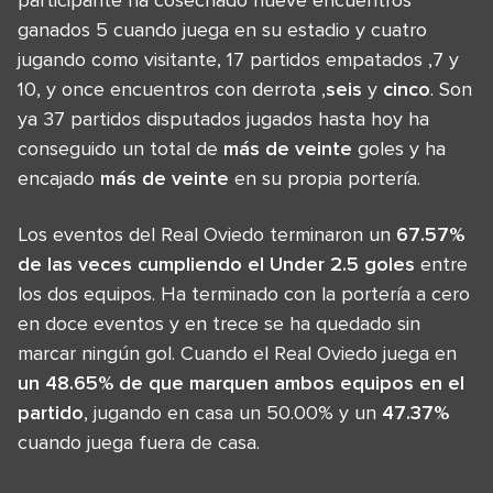
ganados 5 cuando juega en su estadio y cuatro
jugando como visitante, 17 partidos empatados ,7 y
10, y once encuentros con derrota ,
seis
y
cinco
. Son
ya 37 partidos disputados jugados hasta hoy ha
conseguido un total de
más de veinte
goles y ha
encajado
más de veinte
en su propia portería.
Los eventos del Real Oviedo terminaron un
67.57%
de las veces cumpliendo el Under 2.5 goles
entre
los dos equipos. Ha terminado con la portería a cero
en doce eventos y en trece se ha quedado sin
marcar ningún gol. Cuando el Real Oviedo juega en
un 48.65% de que marquen ambos equipos en el
partido
, jugando en casa un 50.00% y un
47.37%
cuando juega fuera de casa.