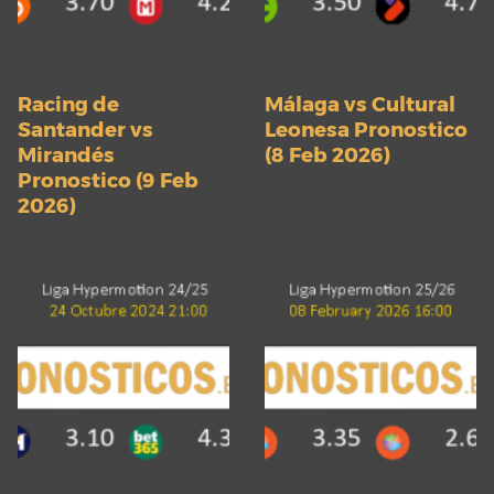
Racing de
Málaga vs Cultural
Santander vs
Leonesa Pronostico
Mirandés
(8 Feb 2026)
Pronostico (9 Feb
2026)