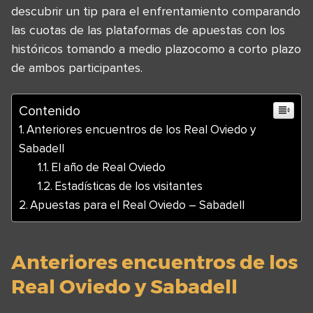
descubrir un tip para el enfrentamiento comparando
las cuotas de las plataformas de apuestas con los
históricos tomando a medio plazocomo a corto plazo
de ambos participantes.
Contenido
Anteriores encuentros de los Real Oviedo y
Sabadell
El año de Real Oviedo
Estadísticas de los visitantes
Apuestas para el Real Oviedo – Sabadell
Anteriores encuentros de los
Real Oviedo y Sabadell