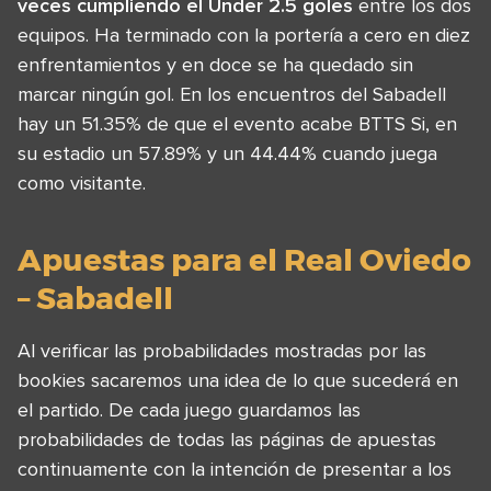
veces cumpliendo el Under 2.5 goles
entre los dos
equipos. Ha terminado con la portería a cero en diez
enfrentamientos y en doce se ha quedado sin
marcar ningún gol. En los encuentros del Sabadell
hay un 51.35% de que el evento acabe BTTS Si, en
su estadio un 57.89% y un 44.44% cuando juega
como visitante.
Apuestas para el Real Oviedo
– Sabadell
Al verificar las probabilidades mostradas por las
bookies sacaremos una idea de lo que sucederá en
el partido. De cada juego guardamos las
probabilidades de todas las páginas de apuestas
continuamente con la intención de presentar a los