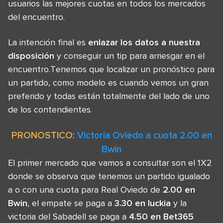
usuarios las mejores cuotas en todos los mercados
del encuentro.
La intención final es
enlazar los datos a nuestra
disposición
y conseguir un tip para arriesgar en el
encuentro.Tenemos que localizar un pronóstico para
un partido, como modelo es cuando vemos un gran
preferido y todas están totalmente del lado de uno
de los contendientes.
PRONOSTICO:
Victoria Oviedo a cuota 2.00 en
Bwin
El primer mercado que vamos a consultar son el 1X2
donde se observa que tenemos un partido igualado
a o con una cuota para Real Oviedo de
2.00 en
Bwin
, el empate se paga a
3.30 en luckia
y la
victoria del Sabadell se paga a
4.50 en Bet365