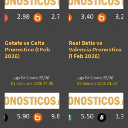
Getafe vs Celta
Real Betis vs
Pronostico (1 Feb
Valencia Pronostico
2026)
(1 Feb 2026)