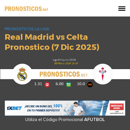
S
a
l
t
PRONÓSTICOS LA LIGA
a
Real Madrid vs Celta
r
Pronostico (7 Dic 2025)
a
l
c
o
n
t
e
n
i
d
o
Utiliza el Código Promocional
AFUTBOL