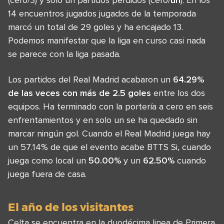
14 encuentros jugados jugados de la temporada
marcó un total de 29 goles y ha encajado 13.
Podemos manifestar que la liga en curso casi nada
se parece con la liga pasada.
Los partidos del Real Madrid acabaron un
64.29%
de las veces con más de 2.5 goles
entre los dos
equipos. Ha terminado con la portería a cero en seis
enfrentamientos y en solo un se ha quedado sin
marcar ningún gol. Cuando el Real Madrid juega hay
un 57.14% de que el evento acabe BTTS Si, cuando
juega como local un
50.00%
y un
62.50%
cuando
juega fuera de casa.
El año de los visitantes
Celta se encuentra en la duodécima linea de Primera