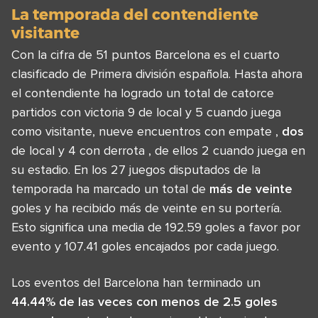
La temporada del contendiente
visitante
Con la cifra de 51 puntos Barcelona es el cuarto
clasificado de Primera división española. Hasta ahora
el contendiente ha logrado un total de catorce
partidos con victoria 9 de local y 5 cuando juega
como visitante, nueve encuentros con empate ,
dos
de local y 4 con derrota , de ellos 2 cuando juega en
su estadio. En los 27 juegos disputados de la
temporada ha marcado un total de
más de veinte
goles y ha recibido más de veinte en su portería.
Esto significa una media de 192.59 goles a favor por
evento y 107.41 goles encajados por cada juego.
Los eventos del Barcelona han terminado un
44.44% de las veces con menos de 2.5 goles