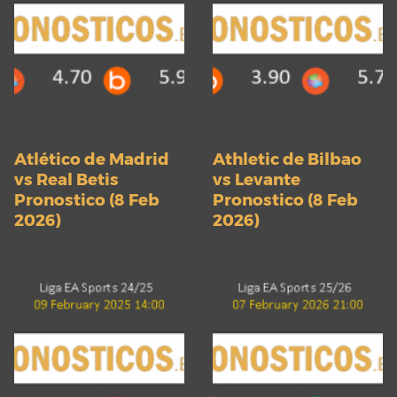
Atlético de Madrid
Athletic de Bilbao
vs Real Betis
vs Levante
Pronostico (8 Feb
Pronostico (8 Feb
2026)
2026)