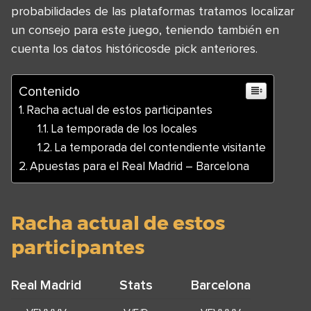
probabilidades de las plataformas tratamos localizar
un consejo para este juego, teniendo también en
cuenta los datos históricosde pick anteriores.
Contenido
Racha actual de estos participantes
La temporada de los locales
La temporada del contendiente visitante
Apuestas para el Real Madrid – Barcelona
Racha actual de estos
participantes
Real Madrid
Stats
Barcelona