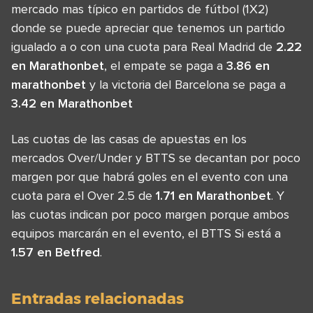
mercado mas típico en partidos de fútbol (1X2)
donde se puede apreciar que tenemos un partido
igualado a o con una cuota para Real Madrid de
2.22
en Marathonbet
, el empate se paga a
3.86 en
marathonbet
y la victoria del Barcelona se paga a
3.42 en Marathonbet
Las cuotas de las casas de apuestas en los
mercados Over/Under y BTTS se decantan por poco
margen por que habrá goles en el evento con una
cuota para el Over 2.5 de
1.71 en Marathonbet
. Y
las cuotas indican por poco margen porque ambos
equipos marcarán en el evento, el BTTS Si está a
1.57 en Betfred
.
Entradas relacionadas