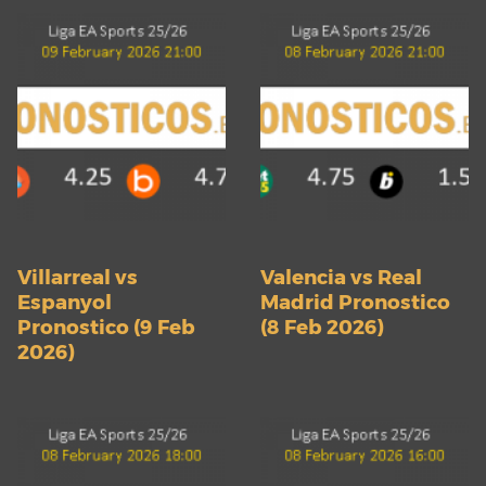
Villarreal vs
Valencia vs Real
Espanyol
Madrid Pronostico
Pronostico (9 Feb
(8 Feb 2026)
2026)