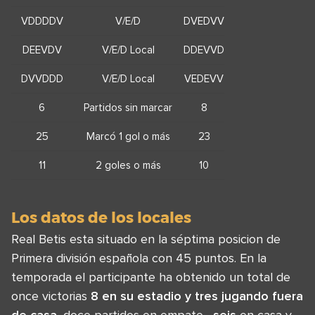
VDDDDV
V/E/D
DVEDVV
DEEVDV
V/E/D Local
DDEVVD
DVVDDD
V/E/D Local
VEDEVV
6
Partidos sin marcar
8
25
Marcó 1 gol o más
23
11
2 goles o más
10
Los datos de los locales
Real Betis esta situado en la séptima posicion de
Primera división española con 45 puntos. En la
temporada el participante ha obtenido un total de
once victorias
8 en su estadio y
tres
jugando fuera
de casa
, doce partidos en empate ,
seis
en casa y