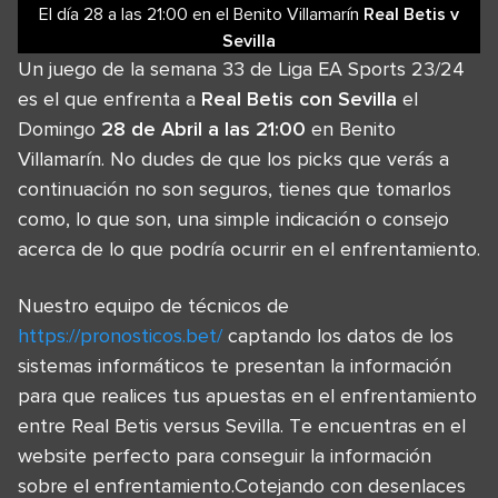
El día 28
a las
21:00
en el
Benito Villamarín
Real Betis
v
Sevilla
Un juego de la semana 33 de Liga EA Sports 23/24
es el que enfrenta a
Real Betis con Sevilla
el
Domingo
28 de Abril a las 21:00
en Benito
Villamarín. No dudes de que los picks que verás a
continuación no son seguros, tienes que tomarlos
como, lo que son, una simple indicación o consejo
acerca de lo que podría ocurrir en el enfrentamiento.
Nuestro equipo de técnicos de
https://pronosticos.bet/
captando los datos de los
sistemas informáticos te presentan la información
para que realices tus apuestas en el enfrentamiento
entre Real Betis versus Sevilla. Te encuentras en el
website perfecto para conseguir la información
sobre el enfrentamiento.Cotejando con desenlaces