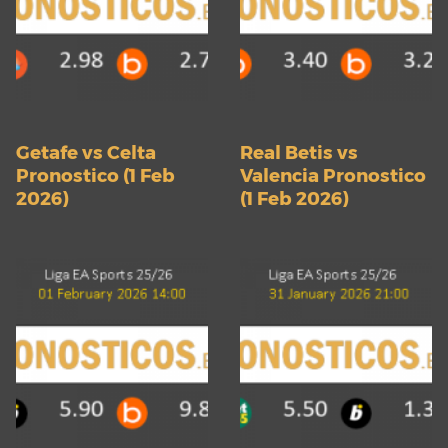
Getafe vs Celta
Real Betis vs
Pronostico (1 Feb
Valencia Pronostico
2026)
(1 Feb 2026)