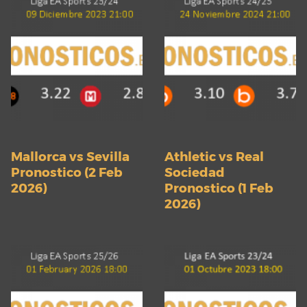
Mallorca vs Sevilla
Athletic vs Real
Pronostico (2 Feb
Sociedad
2026)
Pronostico (1 Feb
2026)