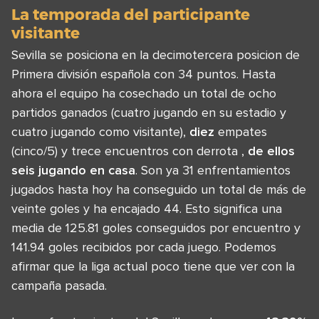
La temporada del participante
visitante
Sevilla se posiciona en la decimotercera posicion de
Primera división española con 34 puntos. Hasta
ahora el equipo ha cosechado un total de ocho
partidos ganados (cuatro jugando en su estadio y
cuatro jugando como visitante),
diez
empates
(cinco/5) y trece encuentros con derrota ,
de ellos
seis jugando en casa
. Son ya 31 enfrentamientos
jugados hasta hoy ha conseguido un total de más de
veinte goles y ha encajado 44. Esto significa una
media de 125.81 goles conseguidos por encuentro y
141.94 goles recibidos por cada juego. Podemos
afirmar que la liga actual poco tiene que ver con la
campaña pasada.