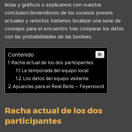
listas y gráficos o explicamos con nuestra
conclusion.Sirviendonos de los sucesos previos
actuales y remotos tratamos localizar una serie de
consejos para el encuentro tras comparar los datos
con las probabilidades de las bookies.
Contenido
Racha actual de los dos participantes
La temporada del equipo local
Los datos del equipo visitante
Apuestas para el Real Betis – Feyenoord
Racha actual de los dos
participantes