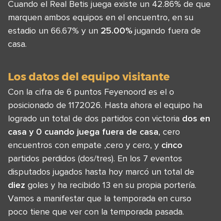
Cuando el Real Betis juega existe un 42.86% de que
marquen ambos equipos en el encuentro, en su
estadio un 66.67% y un
25.00%
jugando fuera de
casa.
Los datos del equipo visitante
Con la cifra de 6 puntos Feyenoord es el o
posicionado de 1172026. Hasta ahora el equipo ha
logrado un total de dos partidos con victoria
dos
en
casa y 0 cuando juega fuera de casa
, cero
encuentros con empate ,cero y cero, y
cinco
partidos perdidos (dos/tres). En los 7 eventos
disputados jugados hasta hoy marcó un total de
diez
goles y ha recibido 13 en su propia portería.
Vamos a manifestar que la temporada en curso
poco tiene que ver con la temporada pasada.