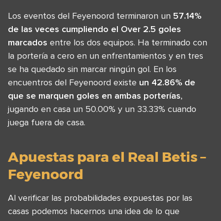
Los eventos del Feyenoord terminaron un
57.14%
de las veces cumpliendo el Over 2.5 goles
marcados
entre los dos equipos. Ha terminado con
la portería a cero en un enfrentamientos y en tres
se ha quedado sin marcar ningún gol. En los
encuentros del Feyenoord existe
un 42.86% de
que se marquen goles en ambas porterías
,
jugando en casa un 50.00% y un 33.33% cuando
juega fuera de casa.
Apuestas para el Real Betis –
Feyenoord
Al verificar las probabilidades expuestas por las
casas podemos hacernos una idea de lo que