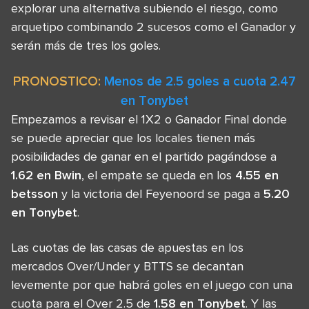
explorar una alternativa subiendo el riesgo, como
arquetipo combinando 2 sucesos como el Ganador y
serán más de tres los goles.
PRONOSTICO:
Menos de 2.5 goles a cuota 2.47
en Tonybet
Empezamos a revisar el 1X2 o Ganador Final donde
se puede apreciar que los locales tienen más
posibilidades de ganar en el partido pagándose a
1.62 en Bwin
, el empate se queda en los
4.55 en
betsson
y la victoria del Feyenoord se paga a
5.20
en Tonybet
.
Las cuotas de las casas de apuestas en los
mercados Over/Under y BTTS se decantan
levemente por que habrá goles en el juego con una
cuota para el Over 2.5 de
1.58 en Tonybet
. Y las