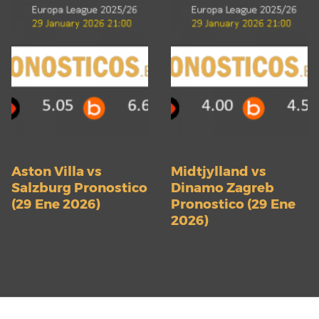
Aston Villa vs
Midtjylland vs
Salzburg Pronostico
Dinamo Zagreb
(29 Ene 2026)
Pronostico (29 Ene
2026)