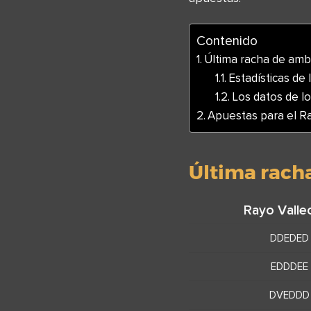
Contenido
Última racha de amb
Estadísticas de 
Los datos de lo
Apuestas para el Ra
Última rach
Rayo Valle
DDEDED
EDDDEE
DVEDDD