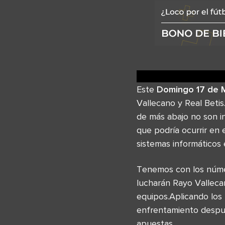
Este
Domingo 17 de 
Vallecano y Real Beti
de más abajo no son in
que podría ocurrir en 
sistemas informáticos
Tenemos con los núme
lucharán Rayo Valleca
equipos.Aplicando los 
enfrentamiento despué
apuestas.