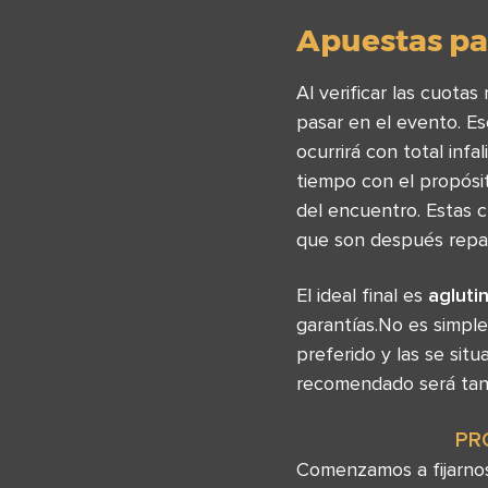
Apuestas par
Al verificar las cuota
pasar en el evento. E
ocurrirá con total infa
tiempo con el propósit
del encuentro. Estas 
que son después repas
El ideal final es
agluti
garantías.No es simpl
preferido y las se si
recomendado será tant
PR
Comenzamos a fijarnos