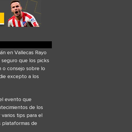
rán en Vallecas Rayo
 seguro que los picks
n o consejo sobre lo
die excepto a los
el evento que
ntecimientos de los
varios tips para el
s plataformas de