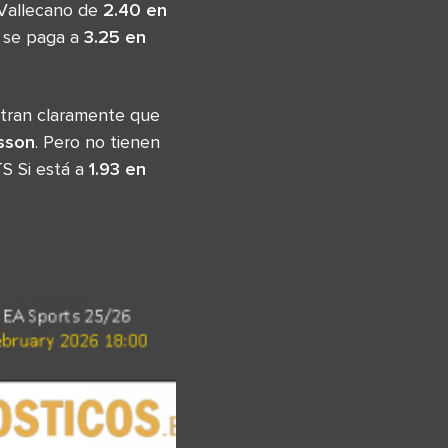
 Vallecano de
2.40 en
s se paga a
3.25 en
tran claramente que
tsson
. Pero no tienen
S Si está a
1.93 en