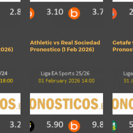
Athletic vs Real Sociedad
Getafe 
2026)
Pronostico (1 Feb 2026)
Pronost