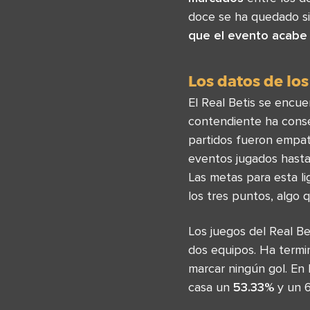
doce se ha quedado si
que el evento acabe
Los datos de los
El Real Betis se encue
contendiente ha conseg
partidos fueron empat
eventos jugados hasta
Las metas para esta l
los tres puntos, algo 
Los juegos del Real B
dos equipos. Ha termi
marcar ningún gol. En
casa un
53.33%
y un 6