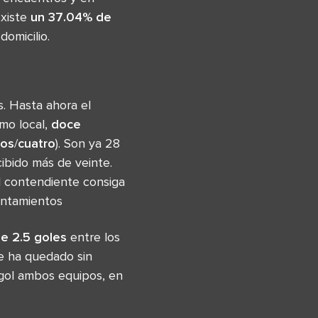
existe
un 37.04% de
omicilio.
s. Hasta ahora el
omo local,
doce
os
/
cuatro
). Son ya 28
ibido más de veinte.
l contendiente consiga
rentamientos
e 2.5 goles
entre los
se ha quedado sin
 gol ambos equipos, en