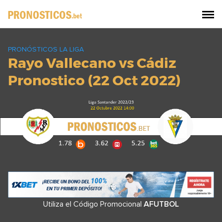
S
a
l
t
PRONÓSTICOS LA LIGA
a
Rayo Vallecano vs Cádiz
r
Pronostico (22 Oct 2022)
a
l
c
o
n
t
e
n
i
d
o
Utiliza el Código Promocional
AFUTBOL