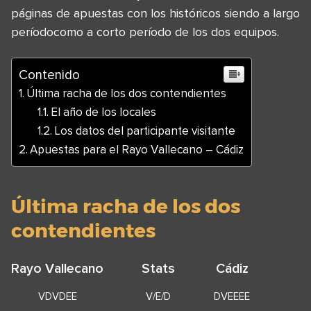
páginas de apuestas con los históricos siendo a largo
períodocomo a corto período de los dos equipos.
Contenido
Última racha de los dos contendientes
El año de los locales
Los datos del participante visitante
Apuestas para el Rayo Vallecano – Cádiz
Última racha de los dos
contendientes
Rayo Vallecano
Stats
Cádiz
VDVDEE
V/E/D
DVEEEE