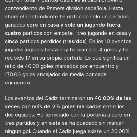
contendiente de Primera división española. Hasta
ahora el contendiente ha obtenido solo un partidos
ganados
cero
en casa y solo un jugando fuera
,
cuatro
partidos con empate , tres jugando en casa y
cinco
partidos perdidos (
tres
/
dos
). En los 10 eventos
jugados jugados hasta hoy ha marcado 4 goles y ha
recibido 17 en su propia portería. Lo que significa un
ratio de 40.00 goles marcados por encuentro y
170.00 goles encajados de media por cada
encuentro.
Los eventos del Cádiz terminaron un
40.00% de las
veces con más de 2.5 goles marcados
entre los
dos equipos. Ha terminado con la portería a cero en
tres partidos y en siete se ha quedado sin marcar
ningún gol. Cuando el Cádiz juega existe un 20.00%