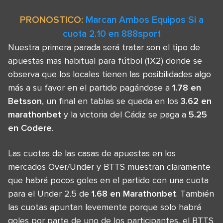
PRONOSTICO:
Marcan Ambos Equipos Si a
cuota 2.10 en 888sport
Nuestra primera parada será tratar son el tipo de
apuestas mas habitual para fútbol (1X2) donde se
observa que los locales tienen las posibilidades algo
más a su favor en el partido pagándose a
1.78 en
Betsson
, un final en tablas se queda en los
3.62 en
marathonbet
y la victoria del Cádiz se paga a
5.25
en Codere
.
Las cuotas de las casas de apuestas en los
mercados Over/Under y BTTS muestran claramente
que habrá pocos goles en el partido con una cuota
para el Under 2.5 de
1.68 en Marathonbet
. También
las cuotas apuntan levemente porque solo habrá
goles por parte de uno de los participantes, el BTTS