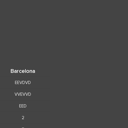
Barcelona
EEVDVD
VVEVVD
EED
2