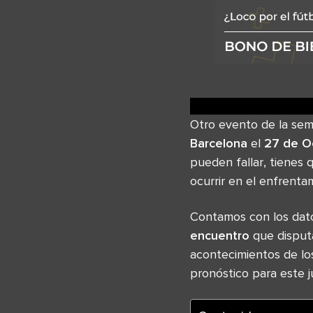
Otro evento de la sem
Barcelona
el
27 de Oc
pueden fallar, tienes
ocurrir en el enfrenta
Contamos con los dat
encuentro
que disputa
acontecimientos de lo
pronóstico para este 