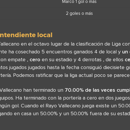
Marcó 1 gol o más
2 goles o más
ontendiente local
lecano en el octavo lugar de la clasificación de Liga con 
ante ha cosechado 5 encuentros ganados 4 de local y
un
 con empate ,
cero
en su estadio y 4 derrotas , de ellos
c
ntos jugados jugados hasta la fecha consiguió diecisiete g
ería. Podemos ratificar que la liga actual poco se parece
 Vallecano han terminado un
70.00% de las veces cumpl
uipos. Ha terminado con la portería a cero en dos juegos
ngún gol. Cuando el Rayo Vallecano juega existe un 50
gando en casa un 50.00% y un 50.00% fuera de su estadi