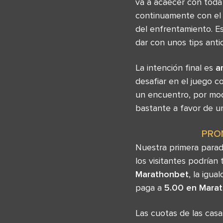
va a acaecer con toda
continuamente con el 
del enfrentamiento. E
dar con unos tips anti
La intención final es
a
desafiar en el juego 
un encuentro, por mod
bastante a favor de u
PRO
Nuestra primera parad
los visitantes podrían
Marathonbet
, la igu
paga a
5.00 en Mara
Las cuotas de las ca