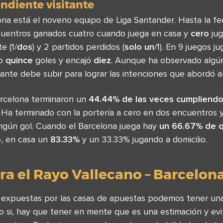
endiente visitante
na está el noveno equipo de Liga Santander. Hasta la fec
uentros ganados cuatro cuando juega en casa y
cero
jug
e (1/
dos
) y 2 partidos perdidos (
solo un
/1). En 9 juegos j
do
quince
goles y encajó
diez
. Aunque ha observado algú
pante debe subir para lograr las intenciones que abordó al
arcelona terminaron un
44.44% de las veces cumpliendo
. Ha terminado con la portería a cero en dos encuentros 
ngún gol. Cuando el Barcelona juega hay
un 66.67% de 
o
, en casa un
83.33%
y un 33.33% jugando a domicilio.
a el Rayo Vallecano – Barcelon
s expuestas por las casas de apuestas podemos tener una
so si, hay que tener en mente que es una estimación y ev