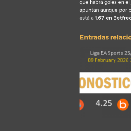
que habrá goles en el
apuntan aunque por p
está a
1.67 en Betfre
Entradas relac