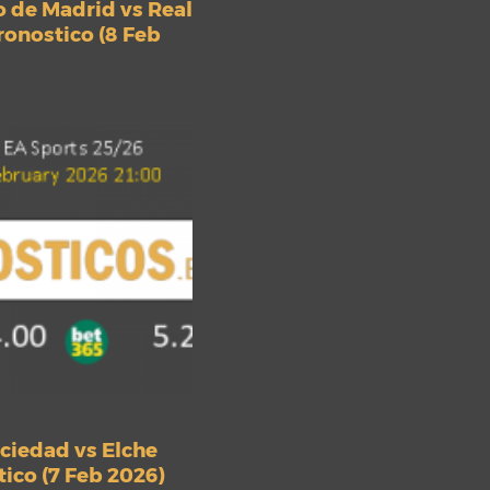
o de Madrid vs Real
ronostico (8 Feb
ciedad vs Elche
ico (7 Feb 2026)