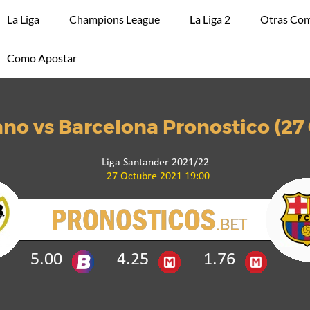
La Liga
Champions League
La Liga 2
Otras Com
Como Apostar
no vs Barcelona Pronostico (27 