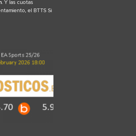
n
. Y las cuotas
ntamiento, el BTTS Si