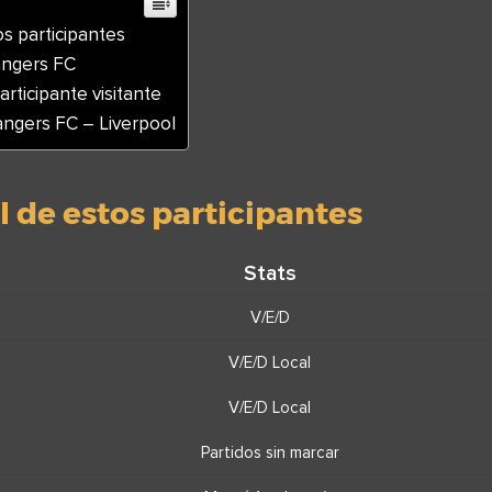
s participantes
angers FC
articipante visitante
angers FC – Liverpool
 de estos participantes
Stats
V/E/D
V/E/D Local
V/E/D Local
Partidos sin marcar