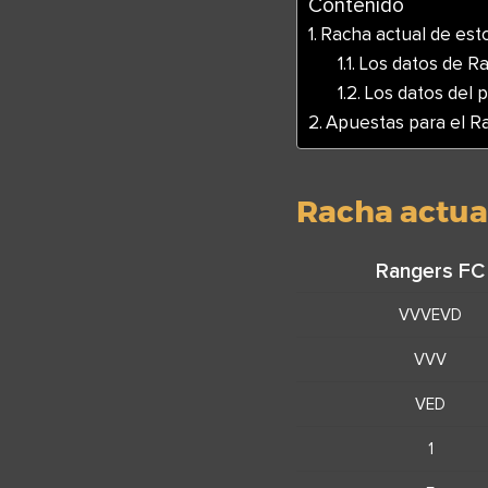
Contenido
Racha actual de esto
Los datos de R
Los datos del p
Apuestas para el R
Racha actual
Rangers FC
VVVEVD
VVV
VED
1