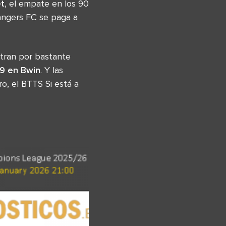
t
, el empate en los 90
Rangers FC se paga a
tran por bastante
49 en Bwin
. Y las
, el BTTS Si está a