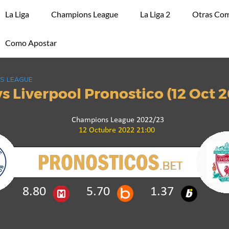
La Liga
Champions League
La Liga 2
Otras Com
Como Apostar
S LEAGUE
s Liverpool Pronostico (12 Oct 