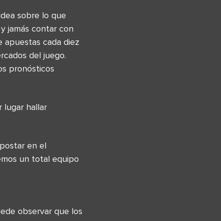
idea sobre lo que
 y jamás contar con
e apuestas cada diez
rcados del juego.
os pronósticos
 lugar hallar
postar en el
emos un total equipo
ede observar que los