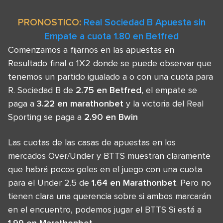
PRONOSTICO:
Real Sociedad B Apuesta sin
Empate a cuota 1.80 en Betfred
Comenzamos a fijarnos en las apuestas en
Resultado final o 1X2 donde se puede observar que
tenemos un partido igualado a o con una cuota para
R. Sociedad B de
2.75 en Betfred
, el empate se
paga a
3.22 en marathonbet
y la victoria del Real
Sporting se paga a
2.90 en Bwin
Las cuotas de las casas de apuestas en los
mercados Over/Under y BTTS muestran claramente
que habrá pocos goles en el juego con una cuota
para el Under 2.5 de
1.64 en Marathonbet
. Pero no
tienen clara una querencia sobre si ambos marcarán
en el encuentro, podemos jugar el BTTS Si está a
1.99 en Marathonbet
.