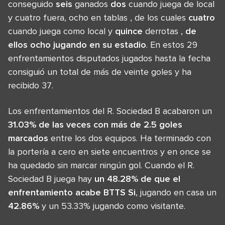
conseguido
seis
ganados
dos
cuando juega de local
y cuatro fuera, ocho en tablas , de los cuales
cuatro
cuando juega como local y
quince
derrotas ,
de
ellos
ocho
jugando en su estadio
. En estos 29
enfrentamientos disputados jugados hasta la fecha
consiguió un total de más de veinte goles y ha
recibido 37.
Los enfrentamientos del R. Sociedad B acabaron un
31.03% de las veces con más de 2.5 goles
marcados
entre los dos equipos. Ha terminado con
la portería a cero en siete encuentros y en once se
ha quedado sin marcar ningún gol. Cuando el R.
Sociedad B juega hay
un 48.28% de que el
enfrentamiento acabe BTTS Si
, jugando en casa un
42.86%
y un 53.33% jugando como visitante.