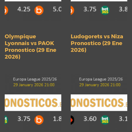
Olympique
Ludogorets vs Niza
Lyonnais vs PAOK
Pronostico (29 Ene
Pronostico (29 Ene
2026)
2026)