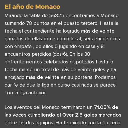
El año de Monaco
Mirando la tabla de 56825 encontramos a Monaco
sumando 78 puntos en el puesto tercero. Hasta la
fecha el contendiente ha logrado
más de veinte
ganados de ellas
doce
como local,
seis
encuentros
con empate , de ellos 5 jugando en casa y 8
encuentros perdidos (dos/6). En los 38
enfrentamientos celebrados disputados hasta la
fecha marcó un total de más de veinte goles y ha
encajado
más de veinte
en su portería. Podemos
dar fe de que la liga en curso casi nada se parece
con la liga anterior.
Los eventos del Monaco terminaron un
71.05% de
las veces cumpliendo el Over 2.5 goles marcados
entre los dos equipos. Ha terminado con la portería