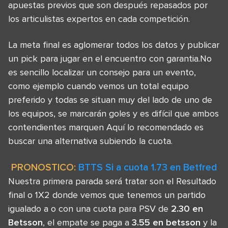
apuestas previos que son después repasados por
los articulistas expertos en cada competición.
La meta final es aglomerar todos los datos y publicar
un pick para jugar en el encuentro con garantia.No
es sencillo localizar un consejo para un evento,
como ejemplo cuando vemos un total equipo
preferido y todas se situan muy del lado de uno de
los equipos, se marcarán goles y es difícil que ambos
contendientes marquen Aquí lo recomendado es
buscar una alternativa subiendo la cuota.
PRONOSTICO:
BTTS Si a cuota 1.73 en Betfred
Nuestra primera parada será tratar son el Resultado
final o 1X2 donde vemos que tenemos un partido
igualado a o con una cuota para PSV de
2.30 en
Betsson
, el empate se paga a
3.55 en betsson
y la