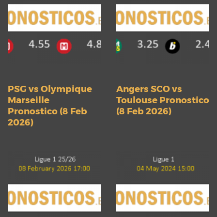
PSG vs Olympique
Angers SCO vs
Marseille
Toulouse Pronostico
Pronostico (8 Feb
(8 Feb 2026)
2026)