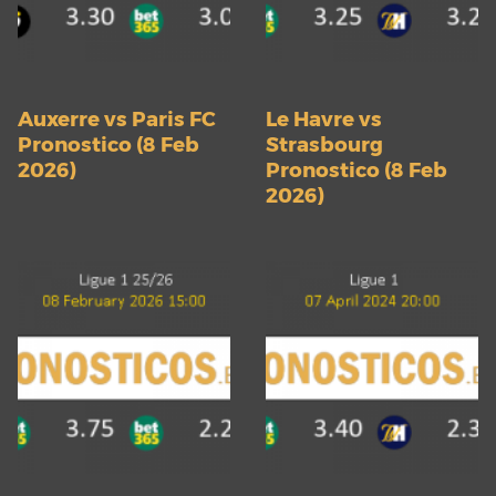
Auxerre vs Paris FC
Le Havre vs
Pronostico (8 Feb
Strasbourg
2026)
Pronostico (8 Feb
2026)