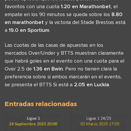
favoritos con una cuota
1.20 en Marathonbet
, el
empate en los 90 minutos se queda sobre los
8.80
en marathonbet
y la victoria del Stade Brestois está
a
19.0 en Sportium
.
Las cuotas de las casas de apuestas en los
mercados Over/Under y BTTS muestran claramente
que habrá goles en el evento con una cuota para el
Over 2.5 de
1.36 en Bwin
. Pero no tienen clara la
preferencia sobre si ambos marcarán en el evento,
se presenta el BTTS Si está a
2.05 en Luckia
.
Entradas relacionadas