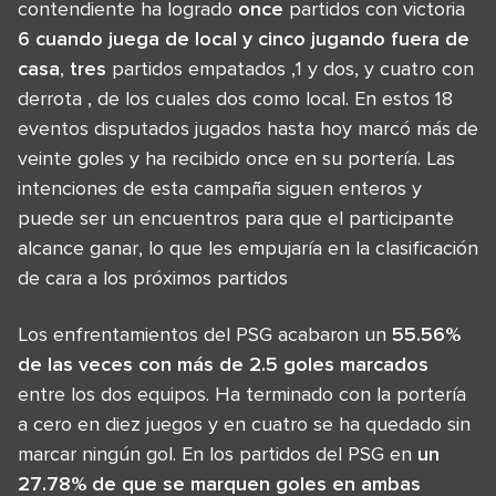
contendiente ha logrado
once
partidos con victoria
6 cuando juega de local y cinco jugando fuera de
casa
,
tres
partidos empatados ,1 y dos, y cuatro con
derrota , de los cuales dos como local. En estos 18
eventos disputados jugados hasta hoy marcó más de
veinte goles y ha recibido once en su portería. Las
intenciones de esta campaña siguen enteros y
puede ser un encuentros para que el participante
alcance ganar, lo que les empujaría en la clasificación
de cara a los próximos partidos
Los enfrentamientos del PSG acabaron un
55.56%
de las veces con más de 2.5 goles marcados
entre los dos equipos. Ha terminado con la portería
a cero en diez juegos y en cuatro se ha quedado sin
marcar ningún gol. En los partidos del PSG en
un
27.78% de que se marquen goles en ambas