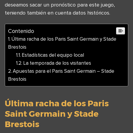
deseamos sacar un pronóstico para este juego,
teniendo también en cuenta datos históricos.
Contenido
Última racha de los Paris Saint Germain y Stade
Brestois
Estadísticas del equipo local
La temporada de los visitantes
Apuestas para el Paris Saint Germain – Stade
Brestois
Última racha de los Paris
Saint Germain y Stade
Brestois