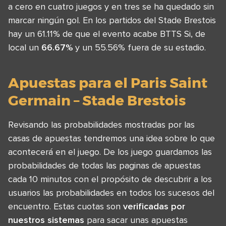
a cero en cuatro juegos y en tres se ha quedado sin
marcar ningún gol. En los partidos del Stade Brestois
hay un 61.11% de que el evento acabe BTTS Si, de
local un
66.67%
y un 55.56% fuera de su estadio.
Apuestas para el Paris Saint
Germain – Stade Brestois
Revisando las probabilidades mostradas por las
casas de apuestas tendremos una idea sobre lo que
acontecerá en el juego. De los juego guardamos las
probabilidades de todas las paginas de apuestas
cada 10 minutos con el propósito de descubrir a los
usuarios las probabilidades en todos los sucesos del
encuentro. Estas cuotas son
verificadas por
nuestros sistemas
para sacar unas apuestas