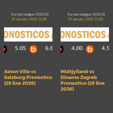
Aston Villa vs
Midtjylland vs
Salzburg Pronostico
Dinamo Zagreb
(29 Ene 2026)
Pronostico (29 Ene
2026)