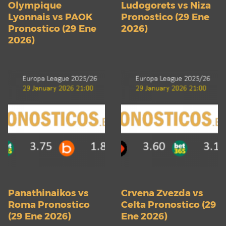
Olympique
Ludogorets vs Niza
Lyonnais vs PAOK
Pronostico (29 Ene
Pronostico (29 Ene
2026)
2026)
Panathinaikos vs
Crvena Zvezda vs
Roma Pronostico
Celta Pronostico (29
(29 Ene 2026)
Ene 2026)