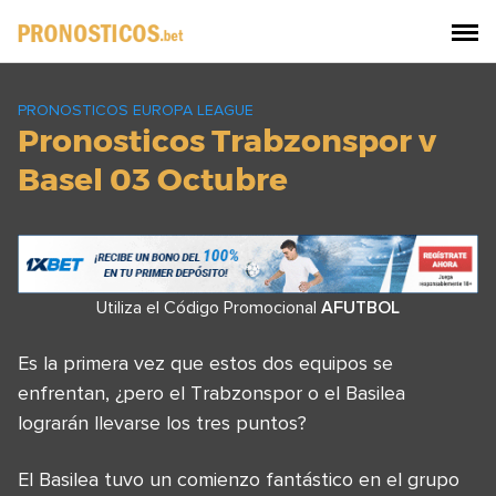
S
a
l
t
PRONOSTICOS EUROPA LEAGUE
a
Pronosticos Trabzonspor v
r
Basel 03 Octubre
a
l
c
o
n
t
Utiliza el Código Promocional
AFUTBOL
e
n
Es la primera vez que estos dos equipos se
i
enfrentan, ¿pero el Trabzonspor o el Basilea
d
lograrán llevarse los tres puntos?
o
El Basilea tuvo un comienzo fantástico en el grupo