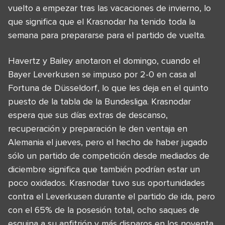
vuelto a empezar tras las vacaciones de invierno, lo
que significa que el Krasnodar ha tenido toda la
semana para prepararse para el partido de vuelta.
Havertz y Bailey anotaron el domingo, cuando el
Bayer Leverkusen se impuso por 2-0 en casa al
Fortuna de Düsseldorf, lo que les deja en el quinto
puesto de la tabla de la Bundesliga. Krasnodar
espera que sus días extras de descanso,
recuperación y preparación le den ventaja en
Alemania el jueves, pero el hecho de haber jugado
sólo un partido de competición desde mediados de
diciembre significa que también podrían estar un
poco oxidados. Krasnodar tuvo sus oportunidades
contra el Leverkusen durante el partido de ida, pero
con el 65% de la posesión total, ocho saques de
esquina a su anfitrión y más disparos en los noventa