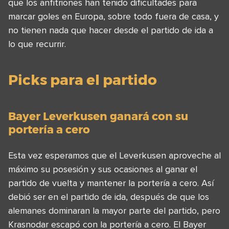
que los anfitriones han tenido dificultades para
marcar goles en Europa, sobre todo fuera de casa, y
no tienen nada que hacer desde el partido de ida a
lo que recurrir.
Picks para el partido
Bayer Leverkusen ganará con su
portería a cero
Esta vez esperamos que el Leverkusen aproveche al
máximo su posesión y sus ocasiones al ganar el
partido de vuelta y mantener la portería a cero. Así
debió ser en el partido de ida, después de que los
alemanes dominaran la mayor parte del partido, pero
Krasnodar escapó con la portería a cero. El Bayer