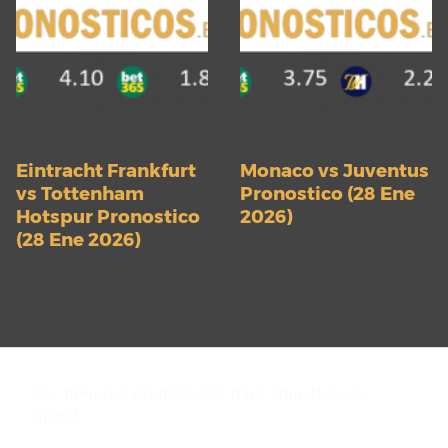
Eintracht Frankfurt
Monaco vs Juventus
vs Tottenham
Pronostico (28 Ene
Hotspur Pronostico
2026)
(28 Ene 2026)
Los mejores pronósticos para apuestas de
fútbol