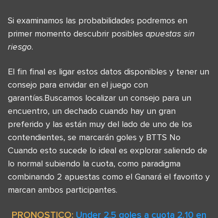
Si examinamos las probabilidades podremos en
primer momento descubrir posibles
apuestas sin
riesgo
.
El fin final es ligar estos datos disponibles y tener un
consejo para envidar en el juego con
garantías.Buscamos localizar un consejo para un
encuentro, un dechado cuando hay un gran
preferido y las están muy del lado de uno de los
contendientes, se marcarán goles y BTTS No
Cuando esto sucede lo ideal es explorar saliendo de
lo normal subiendo la cuota, como paradigma
combinando 2 apuestas como el Ganará el favorito y
marcan ambos participantes.
PRONOSTICO:
Under 2.5 goles a cuota 2.10 en