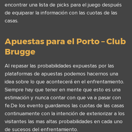
encontrar una lista de picks para el juego después
de equiparar la información con las cuotas de las
casas.
Apuestas para el Porto – Club
Brugge
Al repasar las probabilidades expuestas por las
plataformas de apuestas podemos hacernos una
idea sobre lo que acontecerá en el enfrentamiento.
Siempre hay que tener en mente que esto es una
estimación y nunca contar con que va a pasar con
fe.De los evento guardamos las cuotas de las casas
continuamente con la intención de exteriorizar a los
visitantes las mas altas probabilidades en cada uno
de sucesos del enfrentamiento.