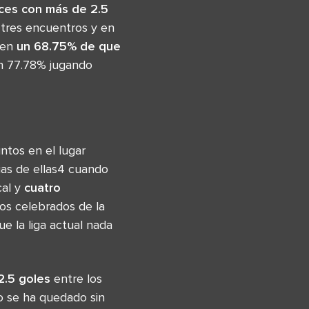
ces con más de 2.5
 tres encuentros y en
 en
un 68.75% de que
un 77.78% jugando
ntos en el lugar
ias de ellas4 cuando
cal y
cuatro
os celebrados de la
e la liga actual nada
2.5 goles
entre los
o se ha quedado sin