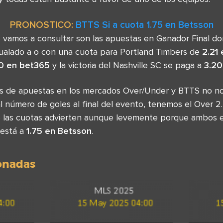
PRONOSTICO:
BTTS Si a cuota 1.75 en Betsson
 vamos a consultar son las apuestas en Ganador Final 
ualado a o con una cuota para Portland Timbers de
2.21
0 en bet365
y la victoria del Nashville SC se paga a
3.20
as de apuestas en los mercados Over/Under y BTTS no no
l número de goles al final del evento, tenemos el Over 2
 las cuotas advierten aunque levemente porque ambos e
 está a
1.75 en Betsson
.
ionadas