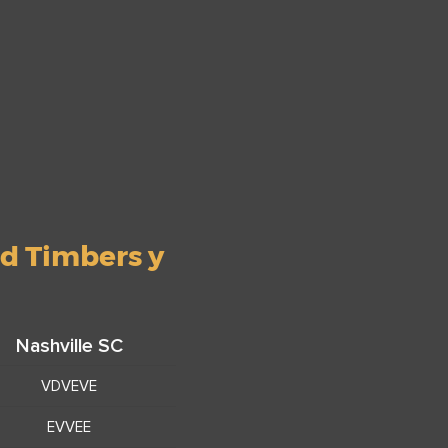
nd Timbers y
Nashville SC
VDVEVE
EVVEE