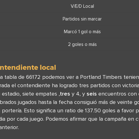
V/E/D Local
Partidos sin marcar
Marcó 1 gol o más
2 goles o más
ontendiente local
la tabla de 66172 podemos ver a Portland Timbers tenien
ada el contendiente ha logrado tres partidos con victori
u estadio, siete empates ,
tres
y 4, y
seis
encuentros con d
brados jugados hasta la fecha consiguió más de veinte go
 portería. Esto significa un ratio de 137.50 goles a favor
dia por cada juego. Podemos afirmar que la campaña en c
nterior.