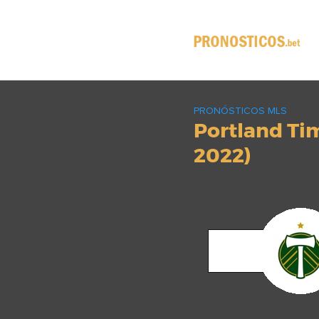
S
a
l
t
a
r
a
PRONÓSTICOS MLS
Portland Tim
l
c
2022)
o
n
t
e
n
i
d
o