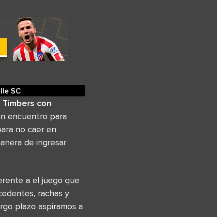
lle SC
d Timbers con
n encuentro para
para no caer en
anera de ingresar
rente a el juego que
cedentes, rachas y
argo plazo aspiramos a