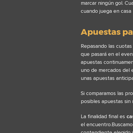
marcar ningún gol. Cu
cuando juega en casa 
Apuestas par
Repasando las cuotas 
que pasará en el even
apuestas continuamente
uno de mercados del e
unas apuestas anticip
Si comparamos las pro
posibles apuestas sin 
La finalidad final es
ca
el encuentro.Buscamos
contendiente elegido 