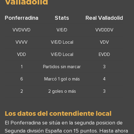
Valladolid
Ponferradina
Stats
Real Valladolid
VVDVVD
V/E/D
VVDDDV
VVVV
V/E/D Local
VDV
VDD
V/E/D Local
EVDD
1
Partidos sin marcar
3
6
Marcó 1 gol o más
4
2
2 goles o más
3
Los datos del contendiente local
El Ponferradina se sitúa en la segunda posicion de
Segunda división España con 15 puntos. Hasta ahora