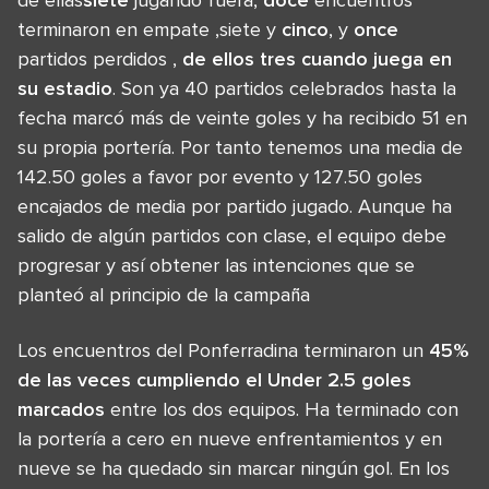
terminaron en empate ,siete y
cinco
, y
once
partidos perdidos ,
de ellos
tres
cuando juega en
su estadio
. Son ya 40 partidos celebrados hasta la
fecha marcó más de veinte goles y ha recibido 51 en
su propia portería. Por tanto tenemos una media de
142.50 goles a favor por evento y 127.50 goles
encajados de media por partido jugado. Aunque ha
salido de algún partidos con clase, el equipo debe
progresar y así obtener las intenciones que se
planteó al principio de la campaña
Los encuentros del Ponferradina terminaron un
45%
de las veces cumpliendo el Under 2.5 goles
marcados
entre los dos equipos. Ha terminado con
la portería a cero en nueve enfrentamientos y en
nueve se ha quedado sin marcar ningún gol. En los