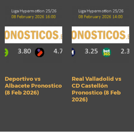
Deportivo vs
Real Valladolid vs
Albacete Pronostico
CD Castellón
(8 Feb 2026)
Pronostico (8 Feb
2026)