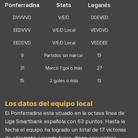
Ponferradina
Stats
Leganés
DVVVVD
V/E/D
DDEVED
EEDVVV
V/E/D Local
VEVDVD
EEDDVD
V/E/D Local
VEDDEE
9
Partidos sin marcar
13
31
Marcó 1 gol o más
27
15
2 goles o más
13
Los datos del equipo local
El Ponferradina esta situado en la octava linea de
Liga Smartbank española con 63 puntos. Hasta la
fecha el equipo ha logrado un total de 17 victorias
de ellas
siete
jugando fuera,
doce
encuentros