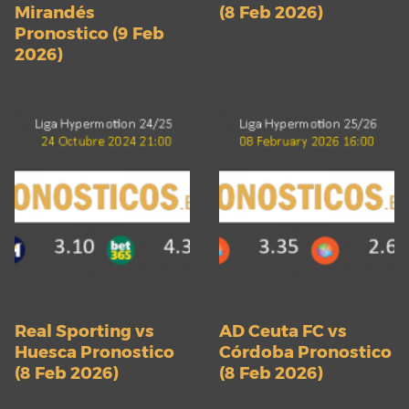
Mirandés
(8 Feb 2026)
Pronostico (9 Feb
2026)
Real Sporting vs
AD Ceuta FC vs
Huesca Pronostico
Córdoba Pronostico
(8 Feb 2026)
(8 Feb 2026)