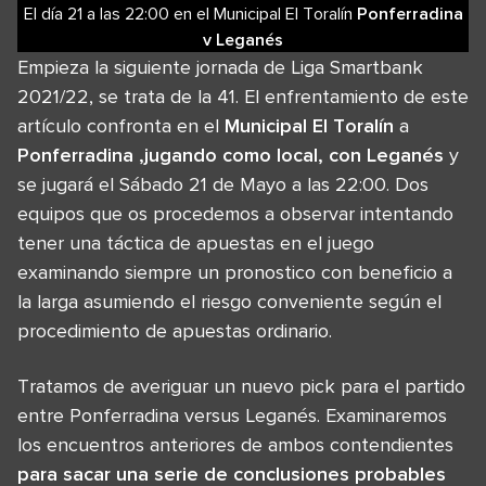
El día 21
a las
22:00
en el
Municipal El Toralín
Ponferradina
v
Leganés
Empieza la siguiente jornada de Liga Smartbank
2021/22, se trata de la 41. El enfrentamiento de este
artículo confronta en el
Municipal El Toralín
a
Ponferradina ,jugando como local, con Leganés
y
se jugará el Sábado 21 de Mayo a las 22:00. Dos
equipos que os procedemos a observar intentando
tener una táctica de apuestas en el juego
examinando siempre un pronostico con beneficio a
la larga asumiendo el riesgo conveniente según el
procedimiento de apuestas ordinario.
Tratamos de averiguar un nuevo pick para el partido
entre Ponferradina versus Leganés. Examinaremos
los encuentros anteriores de ambos contendientes
para sacar una serie de conclusiones probables