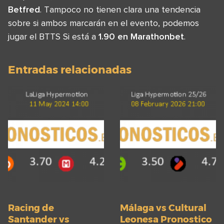
Betfred
. Tampoco no tienen clara una tendencia
sobre si ambos marcarán en el evento, podemos
jugar el BTTS Si está a
1.90 en Marathonbet
.
Entradas relacionadas
Racing de
Málaga vs Cultural
Santander vs
Leonesa Pronostico