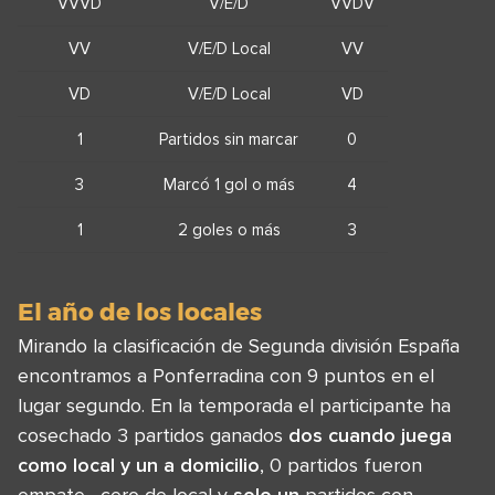
VVVD
V/E/D
VVDV
VV
V/E/D Local
VV
VD
V/E/D Local
VD
1
Partidos sin marcar
0
3
Marcó 1 gol o más
4
1
2 goles o más
3
El año de los locales
Mirando la clasificación de Segunda división España
encontramos a Ponferradina con 9 puntos en el
lugar segundo. En la temporada el participante ha
cosechado 3 partidos ganados
dos
cuando juega
como local y
un
a domicilio
, 0 partidos fueron
empate , cero de local y
solo un
partidos con