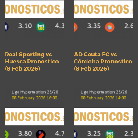
Real Sporting vs
AD Ceuta FC vs
Huesca Pronostico
Córdoba Pronostico
(8 Feb 2026)
(8 Feb 2026)