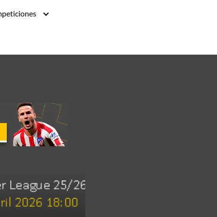
peticiones