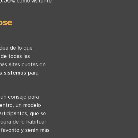
0.00%
como visitante.
ose
dea de lo que
de todas las
mas altas cuotas en
s sistemas
para
 un consejo para
uentro, un modelo
rticipantes, que se
uera de lo habitual
favorito y serán más