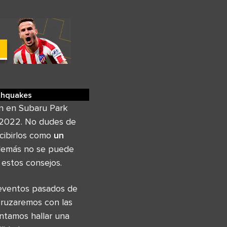
thquakes
án en Subaru Park
L 2022. No dudes de
ecibirlos como
un
Además no se puede
 estos consejos.
 eventos pasados de
ruzaremos con las
entamos hallar una