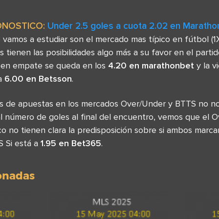
ONOSTICO:
Under 2.5 goles a cuota 2.02 en Maratho
 vamos a estudiar son el mercado mas típico en fútbol (
es tienen las posibilidades algo más a su favor en el par
 en empate se queda en los
4.20 en marathonbet
y la v
 a
6.00 en Betsson
.
as de apuestas en los mercados Over/Under y BTTS no no
l número de goles al final del encuentro, vemos que el O
o no tienen clara la predisposición sobre si ambos marcar
 Si está a
1.95 en Bet365
.
ionadas