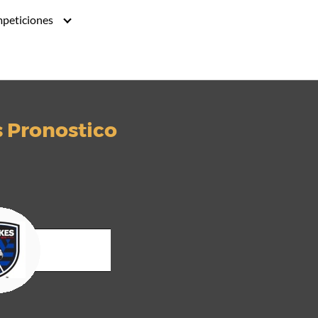
peticiones
s Pronostico