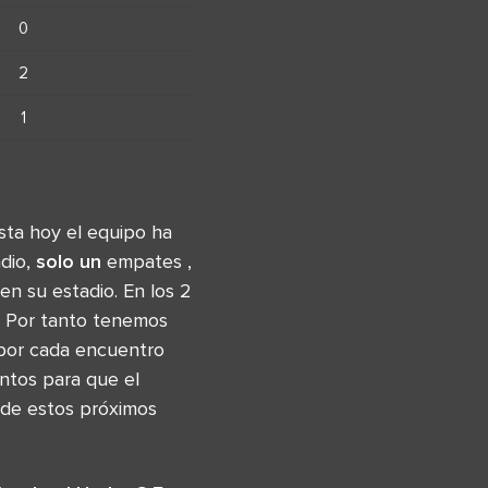
0
2
1
asta hoy el equipo ha
adio,
solo un
empates ,
en su estadio. En los 2
. Por tanto tenemos
 por cada encuentro
ntos para que el
s de estos próximos