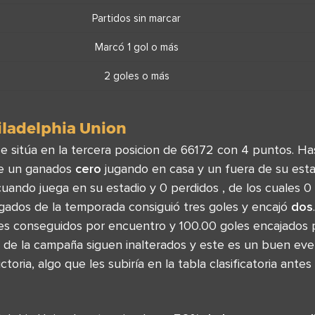
Partidos sin marcar
Marcó 1 gol o más
2 goles o más
iladelphia Union
se sitúa en la tercera posicion de 66172 con 4 puntos. H
de un ganados
cero
jugando en casa y un fuera de su est
cuando juega en su estadio y 0 perdidos , de los cuales 0 
gados de la temporada consiguió tres goles y encajó
dos
les conseguidos por encuentro y 100.00 goles encajados
s de la campaña siguen inalterados y este es un buen eve
toria, algo que les subiría en la tabla clasificatoria ante