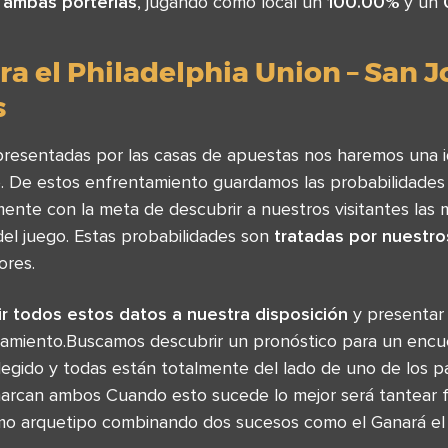
 ambas porterías
, jugando como local un
100.00%
y un
a el Philadelphia Union – San J
s
presentadas por las casas de apuestas nos haremos una i
o. De estos enfrentamiento guardamos las probabilidades 
ente con la meta de descubrir a nuestros visitantes las 
el juego. Estas probabilidades son
tratadas por nuestro
ores.
r todos estos datos a nuestra disposición
y presentar
ntamiento.Buscamos descubrir un pronóstico para un enc
egido y todas están totalmente del lado de uno de los pa
arcan ambos Cuando esto sucede lo mejor será tantear f
mo arquetipo combinando dos sucesos como el Ganará el 