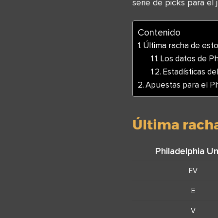
serie de picks para el
Contenido
Última racha de est
Los datos de Ph
Estadísticas de
Apuestas para el P
Última rach
Philadelphia U
EV
E
V