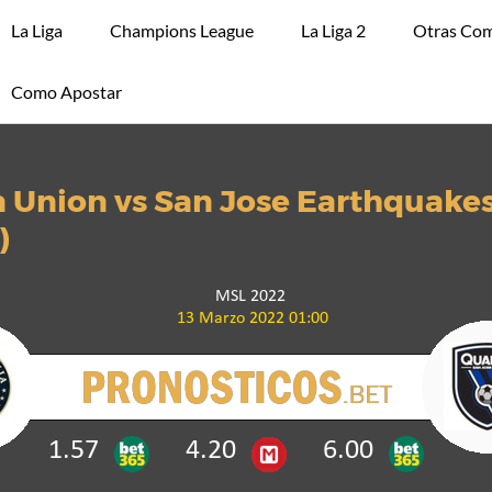
La Liga
Champions League
La Liga 2
Otras Com
Como Apostar
a Union vs San Jose Earthquake
)