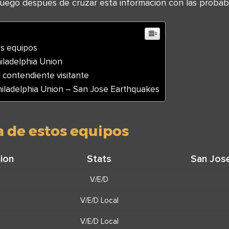
 juego después de cruzar esta información con las probabi
os equipos
iladelphia Union
l contendiente visitante
hiladelphia Union – San Jose Earthquakes
a de estos equipos
nion
Stats
San Jos
V/E/D
V/E/D Local
V/E/D Local