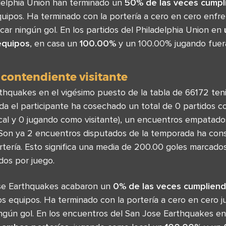
adelphia Union han terminado un
50% de las veces cumpl
uipos. Ha terminado con la portería a cero en cero enfr
ar ningún gol. En los partidos del Philadelphia Union en
equipos
, en casa un
100.00%
y un 100.00% jugando fuera
 contendiente visitante
hquakes en el vigésimo puesto de la tabla de 66172 tenie
a el participante ha cosechado un total de 0 partidos con
al y 0 jugando como visitante), un encuentros empatados
. Son ya 2 encuentros disputados de la temporada ha con
ortería. Esto significa una media de 200.00 goles marcad
dos por juego.
ose Earthquakes acabaron un
0% de las veces cumpliend
s equipos. Ha terminado con la portería a cero en cero j
ngún gol. En los encuentros del San Jose Earthquakes e