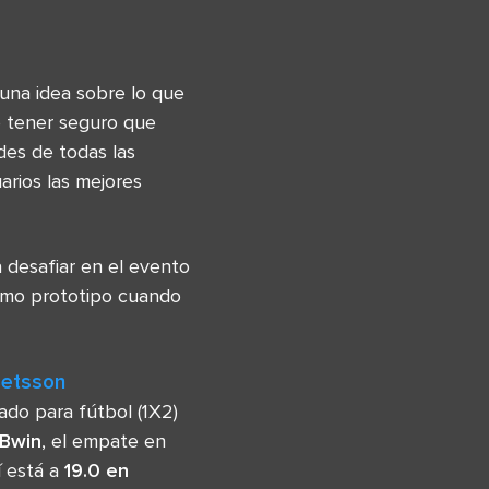
una idea sobre lo que
o tener seguro que
des de todas las
arios las mejores
 desafiar en el evento
como prototipo cuando
Betsson
do para fútbol (1X2)
 Bwin
, el empate en
í está a
19.0 en