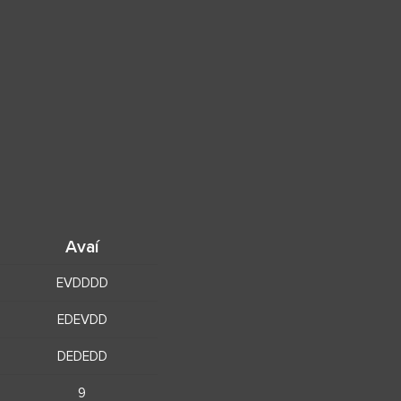
Avaí
EVDDDD
EDEVDD
DEDEDD
9