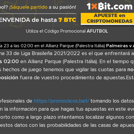
Utiliza el Código Promocional
AFUTBOL
ía 23
a las
02:00
en el
Allianz Parque (Palestra Itália)
Palmeiras
v
na 33 de Liga Brasileña 2021/2022 es el que enfrentará 
as 02:00
en Allianz Parque (Palestra Itália). En el tiempo
 hechos de juego tenemos que vigilar las cuotas para
no
posición
fuera de vuestro procedimiento de apuestas.Est
ofesionales de
https://pronosticos.bet/
tomando los datos 
n la información para que hagas tus apuestas en este e
orto como a largo plazo intentamos localizar algunos con
estos datos con las probabilidades de las casas de apues