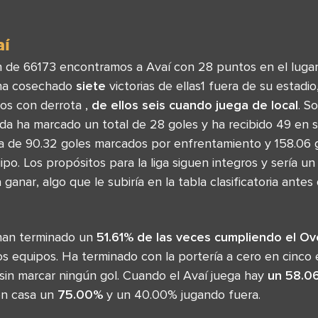
aí
ión de 66173 encontramos a Avaí con 28 puntos en el luga
 ha cosechado
siete
victorias de ellas1 fuera de su estadio
dos con derrota ,
de ellos
seis
cuando juega de local
. S
a ha marcado un total de 28 goles y ha recibido 49 en su
ia de 90.32 goles marcados por enfrentamiento y 158.06 
ipo. Los propósitos para la liga siguen integros y sería 
 ganar, algo que le subiría en la tabla clasificatoria ante
 han terminado un
51.61% de las veces cumpliendo el Ov
os equipos. Ha terminado con la portería a cero en cinco
in marcar ningún gol. Cuando el Avaí juega hay
un 58.0
en casa un
75.00%
y un 40.00% jugando fuera.