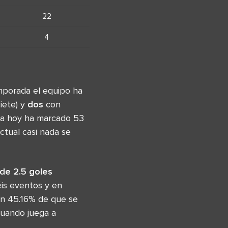
22
4
emporada el equipo ha
siete) y
dos
con
sta hoy ha marcado 53
ctual casi nada se
de 2.5 goles
éis eventos y en
un 45.16% de que se
uando juega a