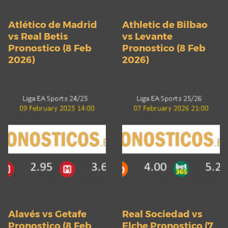
Atlético de Madrid
Athletic de Bilbao
vs Real Betis
vs Levante
Pronostico (8 Feb
Pronostico (8 Feb
2026)
2026)
Alavés vs Getafe
Real Sociedad vs
Pronostico (8 Feb
Elche Pronostico (7