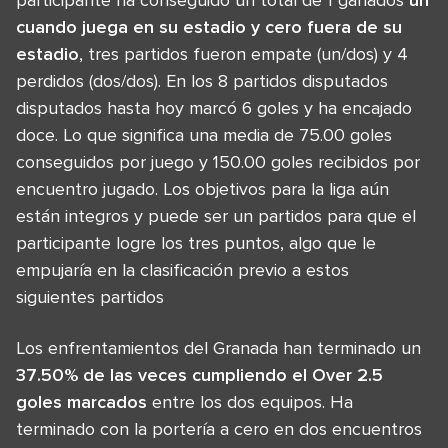
cuando juega en su estadio y
cero
fuera de su
estadio
, tres partidos fueron empate (un/dos) y 4
perdidos (dos/dos). En los 8 partidos disputados
disputados hasta hoy marcó 6 goles y ha encajado
doce. Lo que significa una media de 75.00 goles
conseguidos por juego y 150.00 goles recibidos por
encuentro jugado. Los objetivos para la liga aún
están integros y puede ser un partidos para que el
participante logre los tres puntos, algo que le
empujaría en la clasificación previo a estos
siguientes partidos
Los enfrentamientos del Granada han terminado un
37.50% de las veces cumpliendo el Over 2.5
goles marcados
entre los dos equipos. Ha
terminado con la portería a cero en dos encuentros