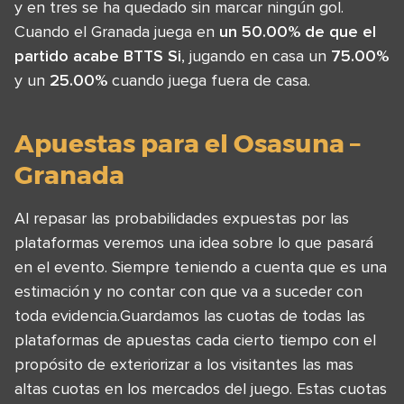
y en tres se ha quedado sin marcar ningún gol.
Cuando el Granada juega en
un 50.00% de que el
partido acabe BTTS Si
, jugando en casa un
75.00%
y un
25.00%
cuando juega fuera de casa.
Apuestas para el Osasuna –
Granada
Al repasar las probabilidades expuestas por las
plataformas veremos una idea sobre lo que pasará
en el evento. Siempre teniendo a cuenta que es una
estimación y no contar con que va a suceder con
toda evidencia.Guardamos las cuotas de todas las
plataformas de apuestas cada cierto tiempo con el
propósito de exteriorizar a los visitantes las mas
altas cuotas en los mercados del juego. Estas cuotas