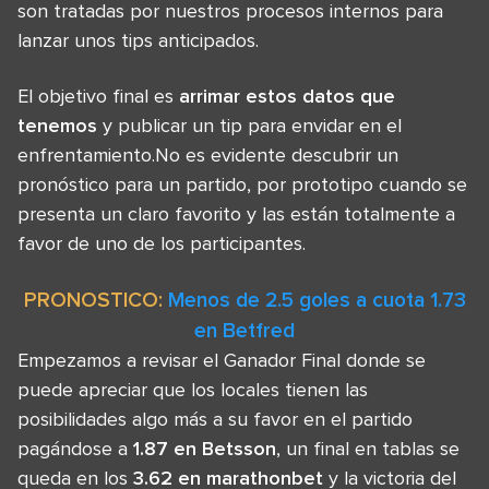
son tratadas por nuestros procesos internos para
lanzar unos tips anticipados.
El objetivo final es
arrimar estos datos que
tenemos
y publicar un tip para envidar en el
enfrentamiento.No es evidente descubrir un
pronóstico para un partido, por prototipo cuando se
presenta un claro favorito y las están totalmente a
favor de uno de los participantes.
PRONOSTICO:
Menos de 2.5 goles a cuota 1.73
en Betfred
Empezamos a revisar el Ganador Final donde se
puede apreciar que los locales tienen las
posibilidades algo más a su favor en el partido
pagándose a
1.87 en Betsson
, un final en tablas se
queda en los
3.62 en marathonbet
y la victoria del