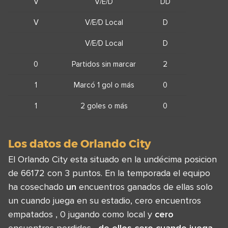
V
V/E/D
DD
V
V/E/D Local
D
V/E/D Local
D
0
Partidos sin marcar
2
1
Marcó 1 gol o más
0
1
2 goles o más
0
Los datos de Orlando City
El Orlando City esta situado en la undécima posicion
de 66172 con 3 puntos. En la temporada el equipo
ha cosechado
un
encuentros ganados de ellas solo
un cuando juega en su estadio, cero encuentros
empatados , 0 jugando como local y
cero
encuentros perdidos ,
de ellos cero cuando juega