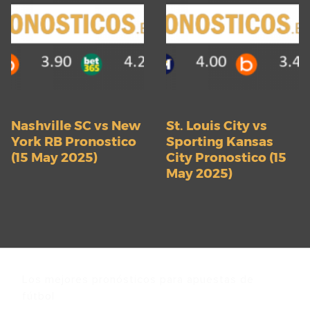
Nashville SC vs New
St. Louis City vs
York RB Pronostico
Sporting Kansas
(15 May 2025)
City Pronostico (15
May 2025)
Los mejores pronósticos para apuestas de
fútbol