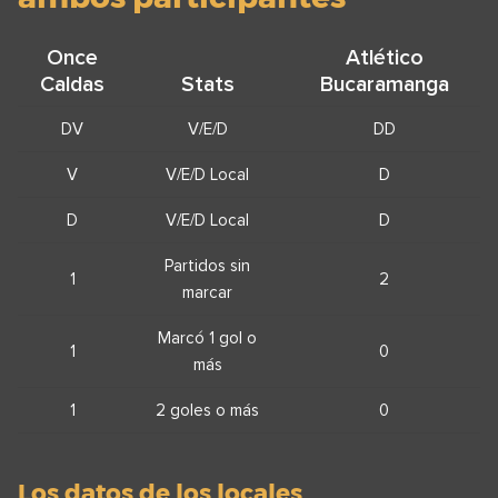
Once
Atlético
Caldas
Stats
Bucaramanga
DV
V/E/D
DD
V
V/E/D Local
D
D
V/E/D Local
D
Partidos sin
1
2
marcar
Marcó 1 gol o
1
0
más
1
2 goles o más
0
Los datos de los locales