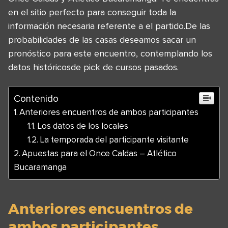
en el sitio perfecto para conseguir toda la
información necesaria referente a el partido.De las
probabilidades de las casas deseamos sacar un
pronóstico para este encuentro, contemplando los
datos históricosde pick de cursos pasados.
Contenido
Anteriores encuentros de ambos participantes
Los datos de los locales
La temporada del participante visitante
Apuestas para el Once Caldas – Atlético
Bucaramanga
Anteriores encuentros de
ambos participantes