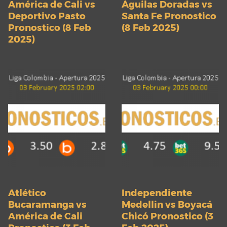
América de Cali vs
Águilas Doradas vs
Deportivo Pasto
Santa Fe Pronostico
Pronostico (8 Feb
(8 Feb 2025)
2025)
Atlético
Independiente
Bucaramanga vs
Medellin vs Boyacá
América de Cali
Chicó Pronostico (3