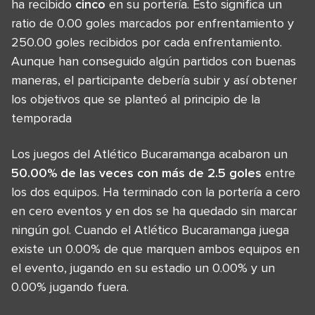
ha recibido
cinco
en su portería. Esto significa un
ratio de 0.00 goles marcados por enfrentamiento y
250.00 goles recibidos por cada enfrentamiento.
Aunque han conseguido algún partidos con buenas
maneras, el participante debería subir y así obtener
los objetivos que se planteó al principio de la
temporada
Los juegos del Atlético Bucaramanga acabaron un
50.00% de las veces con más de 2.5 goles
entre
los dos equipos. Ha terminado con la portería a cero
en cero eventos y en dos se ha quedado sin marcar
ningún gol. Cuando el Atlético Bucaramanga juega
existe un 0.00% de que marquen ambos equipos en
el evento, jugando en su estadio un 0.00% y un
0.00% jugando fuera.