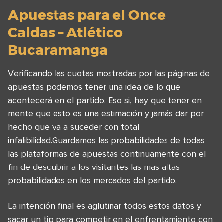
Apuestas para el Once
Caldas – Atlético
Bucaramanga
Verificando las cuotas mostradas por las páginas de
apuestas podemos tener una idea de lo que
acontecerá en el partido. Eso si, hay que tener en
mente que esto es una estimación y jamás dar por
hecho que va a suceder con total
infalibilidad.Guardamos las probabilidades de todas
las plataformas de apuestas continuamente con el
fin de descubrir a los visitantes las mas altas
probabilidades en los mercados del partido.
La intención final es aglutinar todos estos datos y
sacar un tip para competir en el enfrentamiento con